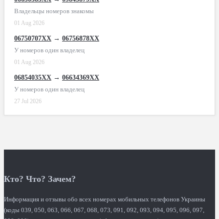
Владельцы номеров знакомы
01 Aug 2026
06750707XX
→
06756878XX
У номеров один владелец
01 Aug 2026
06854035XX
→
06634369XX
У номеров один владелец
27 Jul 2026
Кто? Что? Зачем?
Информация и отзывы обо всех номерах мобильных телефонов Украины
(коды 039, 050, 063, 066, 067, 068, 073, 091, 092, 093, 094, 095, 096, 097,