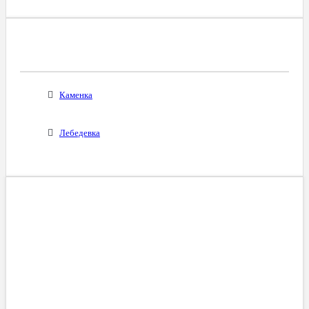
Все Города С Таким Же Междугородним
Кодом
Каменка
Лебедевка