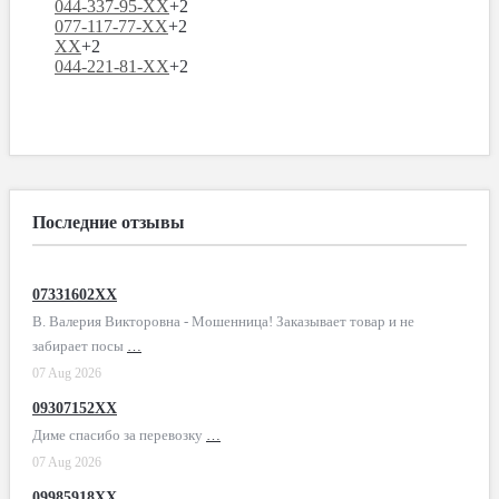
044-337-95-XX
+2
077-117-77-XX
+2
XX
+2
044-221-81-XX
+2
Последние отзывы
07331602XX
В. Валерия Викторовна - Мошенница! Заказывает товар и не
забирает посы
…
07 Aug 2026
09307152XX
Диме спасибо за перевозку
…
07 Aug 2026
09985918XX