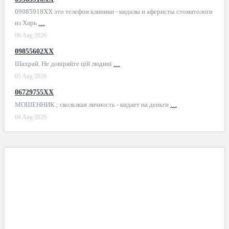
09985918XX это телефон клиники - кидалы и аферисты стоматологи
из Харь
…
06 Aug 2026
09855602XX
Шахрай. Не довіряйте цій людині
…
05 Aug 2026
06729755XX
МОШЕННИК ; скользкая личность - кидает на деньги
…
04 Aug 2026