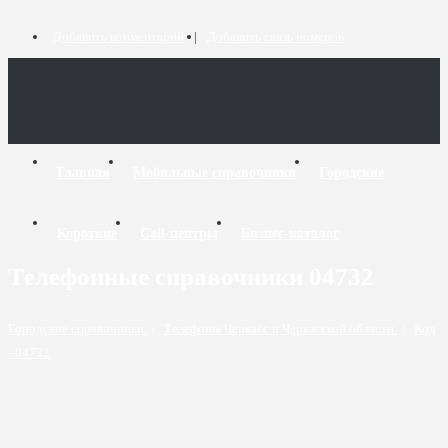
Добавить комментарий
Добавить связь номеров
Главная
Мобильные справочники
Городские
Короткие
Call-центры
Бизнес-каталог
Телефонные справочники 04732
Городские справочники
/
Телефоны Черкасс и Черкасской области
/
Код
- 04732