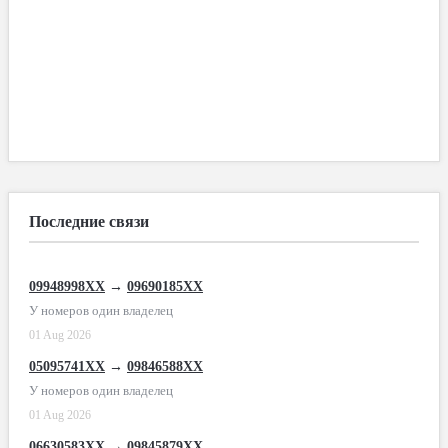
Последние связи
09948998XX
→
09690185XX
У номеров один владелец
01 Aug 2026
05095741XX
→
09846588XX
У номеров один владелец
01 Aug 2026
06630583XX
→
09845879XX