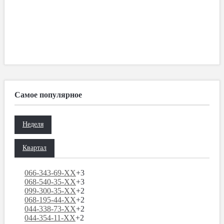
Самое популярное
Неделя
Квартал
066-343-69-XX
+3
068-540-35-XX
+3
099-300-35-XX
+2
068-195-44-XX
+2
044-338-73-XX
+2
044-354-11-XX
+2