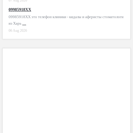
07 Aug 2026
09985918XX
09985918XX это телефон клиники - кидалы и аферисты стоматологи
из Харь
…
06 Aug 2026