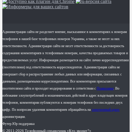
Администрация сайта не разделяет мнение, высказанное в комментариях к номерам
телефонов в нашей базе телефонных номеров Украины, а также не несет за них
ответственности. Администрация сайта не несет ответственности за достоверность
содержания комментариев к телефонным номерам, качества продаваемых товаров и
предоставляемых услуг. Информация размещается на сайте лично корреспондентами
(посетителями) под ответственность корреспондентов. Администрация сайта не
совершает сбор и распространение любых данных или информации, связанных с
данными, размещаемыми корреспондентами. Все комментарии присылаются
посетителями сайта и проходят модерирование в сответствии с
Правилами
. Во
избежание злоупотреблений и мошеннических действий в адрес владельцев номеров
телефонов, комментарии публикуются к номерам телефонов без последних двух
цифр. По вопросам удаления комментариев обращайтесь на
электронный адрес
администрации.
Футер.Юр поддержка
© 2011-2026 Телефонный справочник «Кто звонит?»