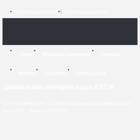
Добавить комментарий
Добавить связь номеров
Главная
Мобильные справочники
Городские
Короткие
Call-центры
Бизнес-каталог
Диапазоны номеров кода 03730
Городские справочники
/
Телефоны Черновцов и Черновицкой области
/
Код - 03730
/
Формат 03730XXXXX