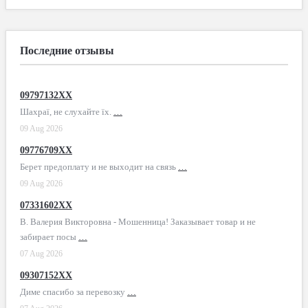
Последние отзывы
09797132XX
Шахраї, не слухайте їх.
…
09 Aug 2026
09776709XX
Берет предоплату и не выходит на связь
…
09 Aug 2026
07331602XX
В. Валерия Викторовна - Мошенница! Заказывает товар и не
забирает посы
…
07 Aug 2026
09307152XX
Диме спасибо за перевозку
…