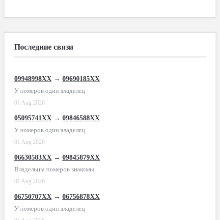
Последние связи
09948998XX
→
09690185XX
У номеров один владелец
01 Aug 2026
05095741XX
→
09846588XX
У номеров один владелец
01 Aug 2026
06630583XX
→
09845879XX
Владельцы номеров знакомы
01 Aug 2026
06750707XX
→
06756878XX
У номеров один владелец