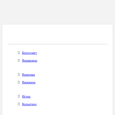
Все Города С Таким Же Междугородним
Кодом
Берегомет
Вашковцы
Виженка
Вижница
Испас
Корытное