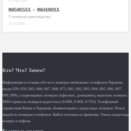
01 Aug 2026
06854035XX
→
06634369XX
У номеров один владелец
27 Jul 2026
Кто? Что? Зачем?
Информация и отзывы обо всех номерах мобильных телефонов Украины
(коды 039, 050, 063, 066, 067, 068, 073, 091, 092, 093, 094, 095, 096, 097,
098, 099), стационарных номерах (офисных, домашних), коротких номерах
SMS-сервисов, номеров аудиотекса (0-800, 0-900, 0-703). Телефонный
справочник Киева и Харькова. Комментарии о владельцах номеров. Поиск
людей по номерам телефонов. Найти человека по фамилии. Узнать владельца
номера телефона.