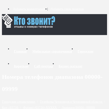
Добавить комментарий
Добавить связь номеров
Главная
Мобильные справочники
Городские
Короткие
Call-центры
Бизнес-каталог
Номера телефонов диапазона 00000-
09999
Городские справочники
/
Телефоны Черновцов и Черновицкой области
/
Код - 03730
/
Формат (03730) XXXXX
/
Диапазон 00000 - 09999