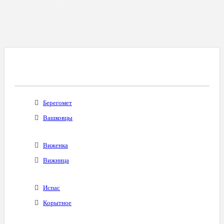
Все Города С Таким Же Междугородним
Кодом
Берегомет
Вашковцы
Виженка
Вижница
Испас
Корытное