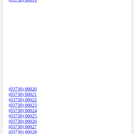
(03730) 00020
(03730) 00021
(03730) 00022
(03730) 00023
(03730) 00024
(03730) 00025
(03730) 00026
(03730) 00027
(03730) 00028