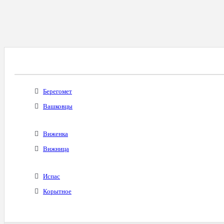
Все Города С Таким Же Междугородним Код
Берегомет
Вашковцы
Виженка
Вижница
Испас
Корытное