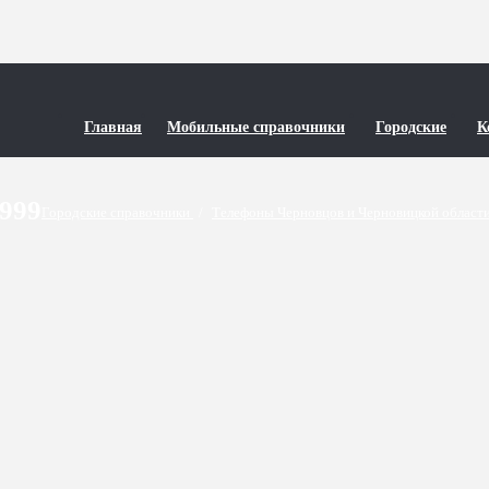
Главная
Мобильные справочники
Городские
К
9999
Городские справочники
/
Телефоны Черновцов и Черновицкой област