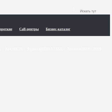
ороткие
Call-центры
Бизнес-каталог
и
/
Код - 03730
/
Формат (03730)-XXXXX
/
Диапазон 30000 - 39999