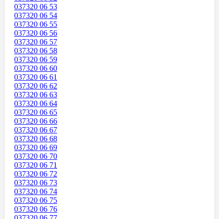
037320 06 53
037320 06 54
037320 06 55
037320 06 56
037320 06 57
037320 06 58
037320 06 59
037320 06 60
037320 06 61
037320 06 62
037320 06 63
037320 06 64
037320 06 65
037320 06 66
037320 06 67
037320 06 68
037320 06 69
037320 06 70
037320 06 71
037320 06 72
037320 06 73
037320 06 74
037320 06 75
037320 06 76
037320 06 77