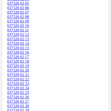
037320 02 05
037320 02 06
037320 02 07
037320 02 08
037320 02 09
037320 02 10
037320 02 11
037320 02 12
037320 02 13
037320 02 14
037320 02 15
037320 02 16
037320 02 17
037320 02 18
037320 02 19
037320 02 20
037320 02 21
037320 02 22
037320 02 23
037320 02 24
037320 02 25
037320 02 26
037320 02 27
037320 02 28
037320 02 29