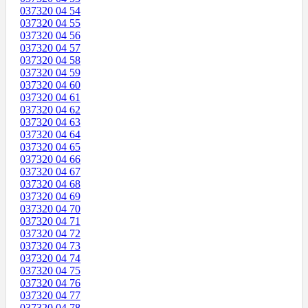
037320 04 54
037320 04 55
037320 04 56
037320 04 57
037320 04 58
037320 04 59
037320 04 60
037320 04 61
037320 04 62
037320 04 63
037320 04 64
037320 04 65
037320 04 66
037320 04 67
037320 04 68
037320 04 69
037320 04 70
037320 04 71
037320 04 72
037320 04 73
037320 04 74
037320 04 75
037320 04 76
037320 04 77
037320 04 78