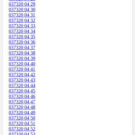
037320 04 29
037320 04 30
037320 04 31
037320 04 32
037320 04 33
037320 04 34
037320 04 35
037320 04 36
037320 04 37
037320 04 38
037320 04 39
037320 04 40
037320 04 41
037320 04 42
037320 04 43
037320 04 44
037320 04 45
037320 04 46
037320 04 47
037320 04 48
037320 04 49
037320 04 50
037320 04 51
037320 04 52
037320 04 53