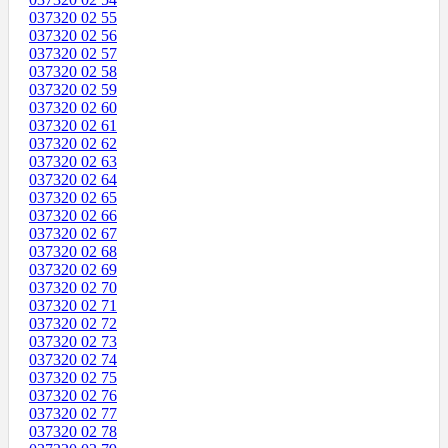
037320 02 55
037320 02 56
037320 02 57
037320 02 58
037320 02 59
037320 02 60
037320 02 61
037320 02 62
037320 02 63
037320 02 64
037320 02 65
037320 02 66
037320 02 67
037320 02 68
037320 02 69
037320 02 70
037320 02 71
037320 02 72
037320 02 73
037320 02 74
037320 02 75
037320 02 76
037320 02 77
037320 02 78