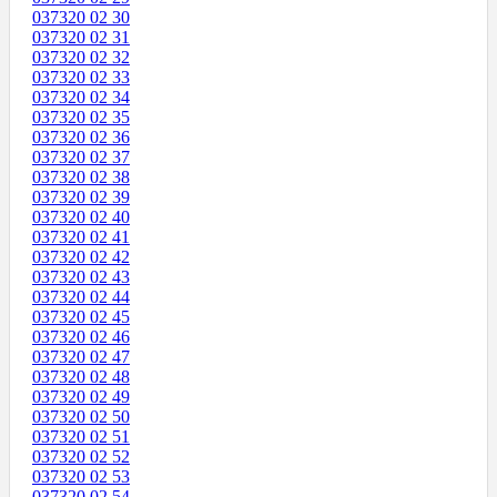
037320 02 30
037320 02 31
037320 02 32
037320 02 33
037320 02 34
037320 02 35
037320 02 36
037320 02 37
037320 02 38
037320 02 39
037320 02 40
037320 02 41
037320 02 42
037320 02 43
037320 02 44
037320 02 45
037320 02 46
037320 02 47
037320 02 48
037320 02 49
037320 02 50
037320 02 51
037320 02 52
037320 02 53
037320 02 54