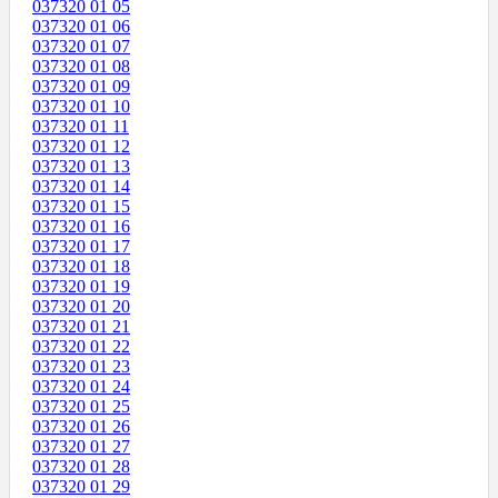
037320 01 05
037320 01 06
037320 01 07
037320 01 08
037320 01 09
037320 01 10
037320 01 11
037320 01 12
037320 01 13
037320 01 14
037320 01 15
037320 01 16
037320 01 17
037320 01 18
037320 01 19
037320 01 20
037320 01 21
037320 01 22
037320 01 23
037320 01 24
037320 01 25
037320 01 26
037320 01 27
037320 01 28
037320 01 29