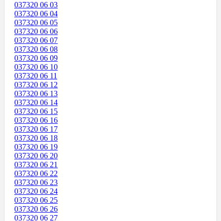
037320 06 03
037320 06 04
037320 06 05
037320 06 06
037320 06 07
037320 06 08
037320 06 09
037320 06 10
037320 06 11
037320 06 12
037320 06 13
037320 06 14
037320 06 15
037320 06 16
037320 06 17
037320 06 18
037320 06 19
037320 06 20
037320 06 21
037320 06 22
037320 06 23
037320 06 24
037320 06 25
037320 06 26
037320 06 27