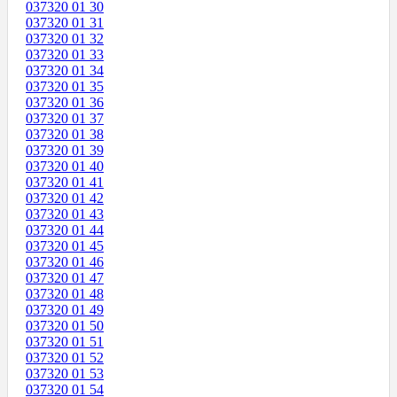
037320 01 30
037320 01 31
037320 01 32
037320 01 33
037320 01 34
037320 01 35
037320 01 36
037320 01 37
037320 01 38
037320 01 39
037320 01 40
037320 01 41
037320 01 42
037320 01 43
037320 01 44
037320 01 45
037320 01 46
037320 01 47
037320 01 48
037320 01 49
037320 01 50
037320 01 51
037320 01 52
037320 01 53
037320 01 54