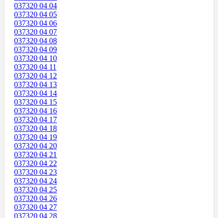
037320 04 04
037320 04 05
037320 04 06
037320 04 07
037320 04 08
037320 04 09
037320 04 10
037320 04 11
037320 04 12
037320 04 13
037320 04 14
037320 04 15
037320 04 16
037320 04 17
037320 04 18
037320 04 19
037320 04 20
037320 04 21
037320 04 22
037320 04 23
037320 04 24
037320 04 25
037320 04 26
037320 04 27
037320 04 28