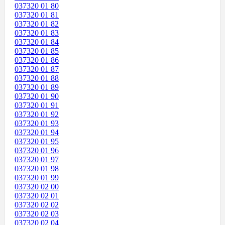
037320 01 80
037320 01 81
037320 01 82
037320 01 83
037320 01 84
037320 01 85
037320 01 86
037320 01 87
037320 01 88
037320 01 89
037320 01 90
037320 01 91
037320 01 92
037320 01 93
037320 01 94
037320 01 95
037320 01 96
037320 01 97
037320 01 98
037320 01 99
037320 02 00
037320 02 01
037320 02 02
037320 02 03
037320 02 04