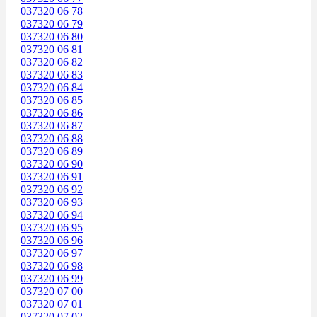
037320 06 78
037320 06 79
037320 06 80
037320 06 81
037320 06 82
037320 06 83
037320 06 84
037320 06 85
037320 06 86
037320 06 87
037320 06 88
037320 06 89
037320 06 90
037320 06 91
037320 06 92
037320 06 93
037320 06 94
037320 06 95
037320 06 96
037320 06 97
037320 06 98
037320 06 99
037320 07 00
037320 07 01
037320 07 02