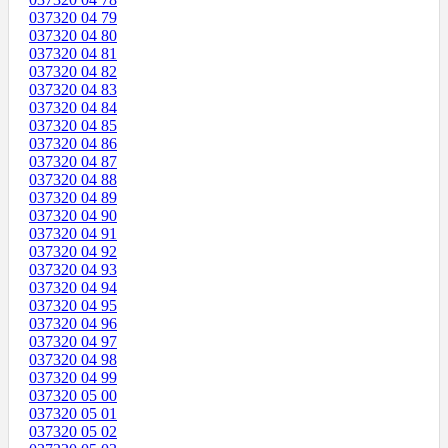
037320 04 79
037320 04 80
037320 04 81
037320 04 82
037320 04 83
037320 04 84
037320 04 85
037320 04 86
037320 04 87
037320 04 88
037320 04 89
037320 04 90
037320 04 91
037320 04 92
037320 04 93
037320 04 94
037320 04 95
037320 04 96
037320 04 97
037320 04 98
037320 04 99
037320 05 00
037320 05 01
037320 05 02