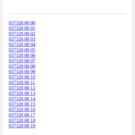
Диапазоны Телефонных Номеров
037320 00 00
037320 00 01
037320 00 02
037320 00 03
037320 00 04
037320 00 05
037320 00 06
037320 00 07
037320 00 08
037320 00 09
037320 00 10
037320 00 11
037320 00 12
037320 00 13
037320 00 14
037320 00 15
037320 00 16
037320 00 17
037320 00 18
037320 00 19