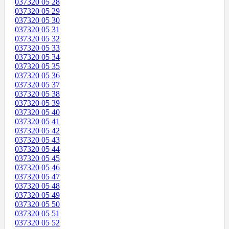
037320 05 28
037320 05 29
037320 05 30
037320 05 31
037320 05 32
037320 05 33
037320 05 34
037320 05 35
037320 05 36
037320 05 37
037320 05 38
037320 05 39
037320 05 40
037320 05 41
037320 05 42
037320 05 43
037320 05 44
037320 05 45
037320 05 46
037320 05 47
037320 05 48
037320 05 49
037320 05 50
037320 05 51
037320 05 52