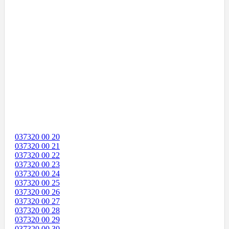
037320 00 20
037320 00 21
037320 00 22
037320 00 23
037320 00 24
037320 00 25
037320 00 26
037320 00 27
037320 00 28
037320 00 29
037320 00 30