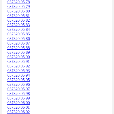
037320 05 78
037320 05 79
037320 05 80
037320 05 81
037320 05 82
037320 05 83
037320 05 84
037320 05 85
037320 05 86
037320 05 87
037320 05 88
037320 05 89
037320 05 90
037320 05 91
037320 05 92
037320 05 93
037320 05 94
037320 05 95
037320 05 96
037320 05 97
037320 05 98
037320 05 99
037320 06 00
037320 06 01
037320 06 02