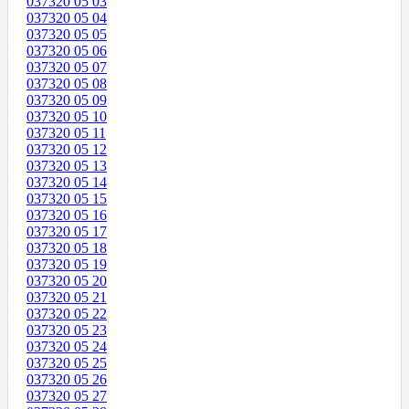
037320 05 03
037320 05 04
037320 05 05
037320 05 06
037320 05 07
037320 05 08
037320 05 09
037320 05 10
037320 05 11
037320 05 12
037320 05 13
037320 05 14
037320 05 15
037320 05 16
037320 05 17
037320 05 18
037320 05 19
037320 05 20
037320 05 21
037320 05 22
037320 05 23
037320 05 24
037320 05 25
037320 05 26
037320 05 27