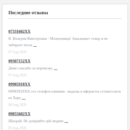
Последние отзывы
07331602XX
В. Валерия Викторовна - Мошенница! Заказывает товар и не
забирает посы
…
07 Aug 2026
09307152XX
Диме спасибо за перевозку
…
07 Aug 2026
09985918XX
09985918XX это телефон клиники - кидалы и аферисты стоматологи
из Харь
…
06 Aug 2026
09855602XX
Шахрай. Не довіряйте цій людині
…
05 Aug 2026