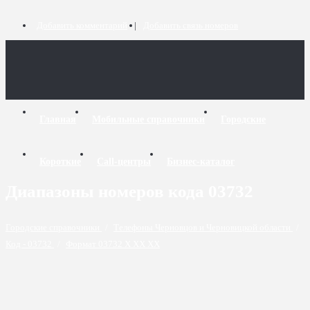
Добавить комментарий
Добавить связь номеров
Главная
Мобильные справочники
Городские
Короткие
Call-центры
Бизнес-каталог
Диапазоны номеров кода 03732
Городские справочники
/
Телефоны Черновцов и Черновицкой области
/
Код - 03732
/
Формат 03732 X XX XX