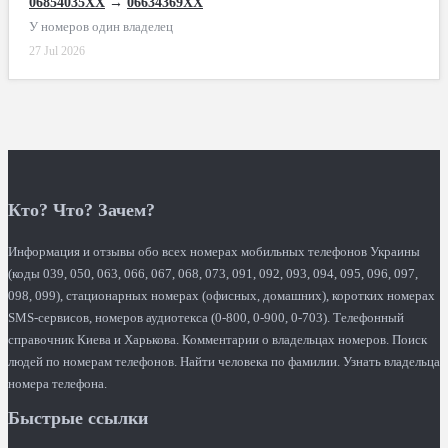
06854035XX
→
06634369XX
У номеров один владелец
27 Jul 2026
Кто? Что? Зачем?
Информация и отзывы обо всех номерах мобильных телефонов Украины
(коды 039, 050, 063, 066, 067, 068, 073, 091, 092, 093, 094, 095, 096, 097,
098, 099), стационарных номерах (офисных, домашних), коротких номерах
SMS-сервисов, номеров аудиотекса (0-800, 0-900, 0-703). Телефонный
справочник Киева и Харькова. Комментарии о владельцах номеров. Поиск
людей по номерам телефонов. Найти человека по фамилии. Узнать владельца
номера телефона.
Быстрые ссылки