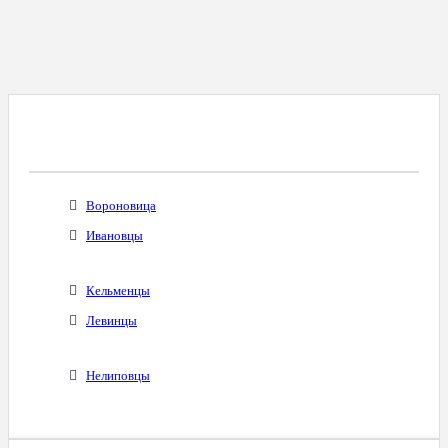
Все Города С Таким Же Междугородним
Кодом
Вороновица
Ивановцы
Кельменцы
Левинцы
Нелиповцы