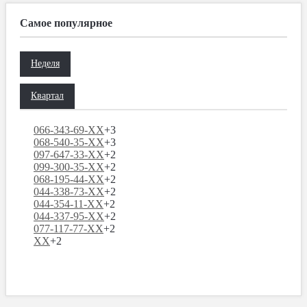
Самое популярное
Неделя
Квартал
066-343-69-XX
+3
068-540-35-XX
+3
097-647-33-XX
+2
099-300-35-XX
+2
068-195-44-XX
+2
044-338-73-XX
+2
044-354-11-XX
+2
044-337-95-XX
+2
077-117-77-XX
+2
XX
+2