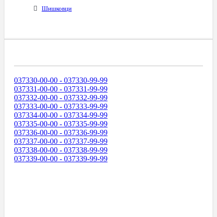
Шишковци
Диапазоны Телефонных Номеров
037330-00-00 - 037330-99-99
037331-00-00 - 037331-99-99
037332-00-00 - 037332-99-99
037333-00-00 - 037333-99-99
037334-00-00 - 037334-99-99
037335-00-00 - 037335-99-99
037336-00-00 - 037336-99-99
037337-00-00 - 037337-99-99
037338-00-00 - 037338-99-99
037339-00-00 - 037339-99-99