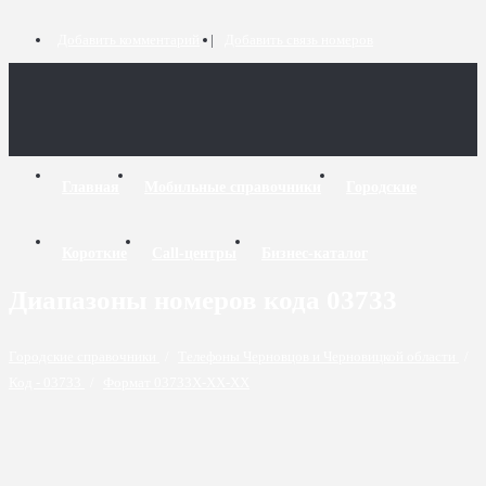
Добавить комментарий
Добавить связь номеров
Главная
Мобильные справочники
Городские
Короткие
Call-центры
Бизнес-каталог
Диапазоны номеров кода 03733
Городские справочники
/
Телефоны Черновцов и Черновицкой области
/
Код - 03733
/
Формат 03733X-XX-XX