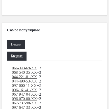
Самое популярное
Неделя
Квартал
066-343-69-XX
+3
068-540-35-XX
+3
044-221-81-XX
+2
044-490-53-XX
+2
097-000-11-XX
+2
096-161-41-XX
+2
067-947-04-XX
+2
096-070-00-XX
+2
067-737-98-XX
+2
097-647-33-XX
+2