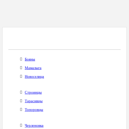
Все Города С Таким Же Междугородним
Кодом
Бояны
Мамалыга
Новоселица
Строинцы
Тарасивцы
Топоровцы
Черленовка