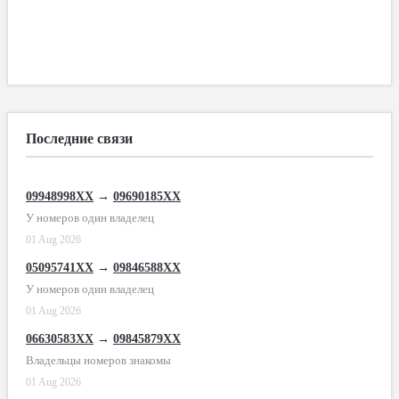
Последние связи
09948998XX
→
09690185XX
У номеров один владелец
01 Aug 2026
05095741XX
→
09846588XX
У номеров один владелец
01 Aug 2026
06630583XX
→
09845879XX
Владельцы номеров знакомы
01 Aug 2026