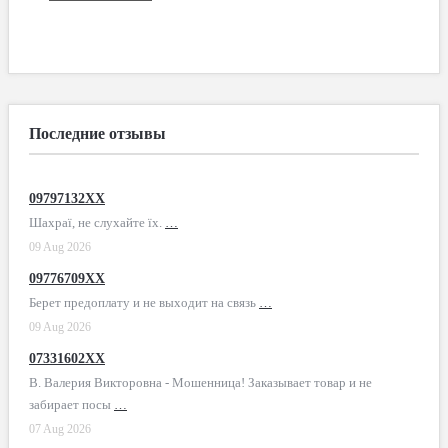
Последние отзывы
09797132XX
Шахраї, не слухайте їх.
…
09 Aug 2026
09776709XX
Берет предоплату и не выходит на связь
…
09 Aug 2026
07331602XX
В. Валерия Викторовна - Мошенница! Заказывает товар и не
забирает посы
…
07 Aug 2026