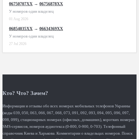
06750707XX
→
06756878XX
У номеров один владелец
01 Aug 2026
06854035XX
→
06634369XX
У номеров один владелец
27 Jul 2026
Кто? Что? Зачем?
Информация и отзывы обо всех номерах мобильных телефонов Украины
(коды 039, 050, 063, 066, 067, 068, 073, 091, 092, 093, 094, 095, 096, 097,
098, 099), стационарных номерах (офисных, домашних), коротких номерах
SMS-сервисов, номеров аудиотекса (0-800, 0-900, 0-703). Телефонный
справочник Киева и Харькова. Комментарии о владельцах номеров. Поиск