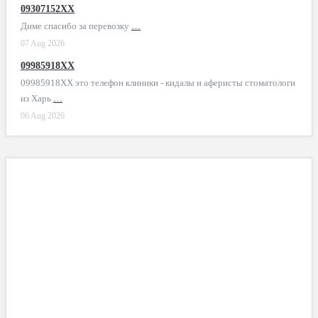
09307152XX
Диме спасибо за перевозку
…
07 Aug 2026
09985918XX
09985918XX это телефон клиники - кидалы и аферисты стоматологи
из Харь
…
06 Aug 2026