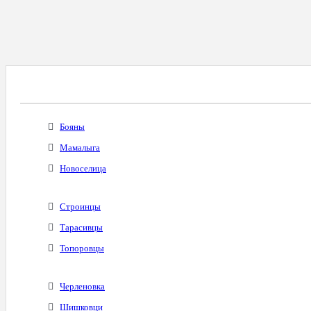
Все Города С Таким Же Междугородним Код
Бояны
Мамалыга
Новоселица
Строинцы
Тарасивцы
Топоровцы
Черленовка
Шишковци