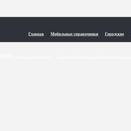
Главная
Мобильные справочники
Городские
9999
Городские справочники
/
Телефоны Черновцов и Черновицкой област