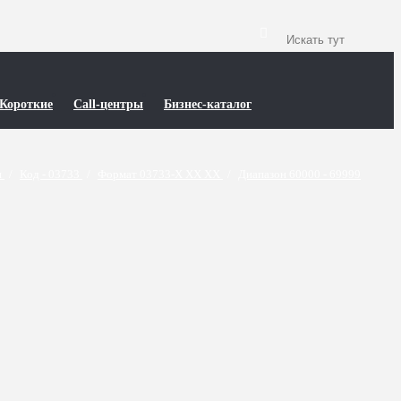
Короткие
Call-центры
Бизнес-каталог
и
/
Код - 03733
/
Формат 03733-X XX XX
/
Диапазон 60000 - 69999