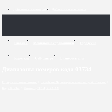
Добавить комментарий
Добавить связь номеров
Главная
Мобильные справочники
Городские
Короткие
Call-центры
Бизнес-каталог
Диапазоны номеров кода 03734
Городские справочники
/
Телефоны Черновцов и Черновицкой области
/
Код - 03734
/
Формат (03734)X XX XX