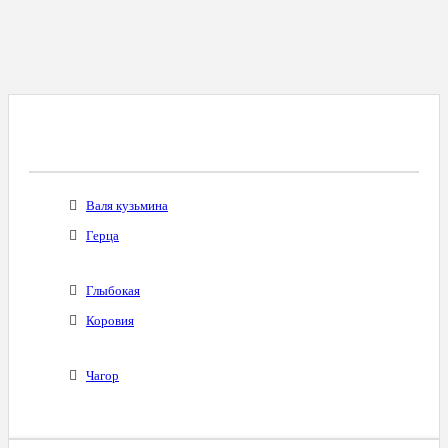
Все Города С Таким Же Междугородним
Кодом
Валя кузьмина
Герца
Глыбокая
Коровия
Чагор