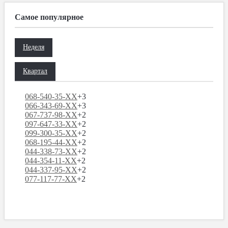
Самое популярное
Неделя
Квартал
068-540-35-XX
+3
066-343-69-XX
+3
067-737-98-XX
+2
097-647-33-XX
+2
099-300-35-XX
+2
068-195-44-XX
+2
044-338-73-XX
+2
044-354-11-XX
+2
044-337-95-XX
+2
077-117-77-XX
+2