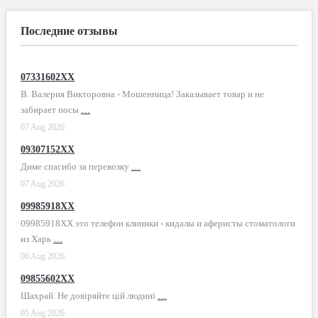
Последние отзывы
07331602XX
В. Валерия Викторовна - Мошенница! Заказывает товар и не
забирает посы
…
07 Aug 2026
09307152XX
Диме спасибо за перевозку
…
07 Aug 2026
09985918XX
09985918XX это телефон клиники - кидалы и аферисты стоматологи
из Харь
…
06 Aug 2026
09855602XX
Шахрай. Не довіряйте цій людині
…
05 Aug 2026