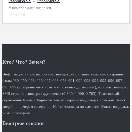
06854035XX
→
06634369XX
У номеров один владелец
27 Jul 2026
Кто? Что? Зачем?
Информация и отзывы обо всех номерах мобильных телефонов Украины
(коды 039, 050, 063, 066, 067, 068, 073, 091, 092, 093, 094, 095, 096, 097,
098, 099), стационарных номерах (офисных, домашних), коротких номерах
SMS-сервисов, номеров аудиотекса (0-800, 0-900, 0-703). Телефонный
справочник Киева и Харькова. Комментарии о владельцах номеров. Поиск
людей по номерам телефонов. Найти человека по фамилии. Узнать владельца
номера телефона.
Быстрые ссылки