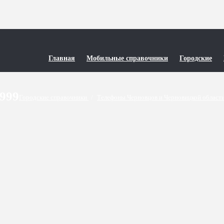
Главная
Мобильные справочники
Городские
9999
Городские справочники
/
Телефоны Черновцов и Черновицкой област