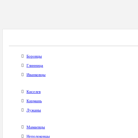
Все Города С Таким Же Междугородним Код
Боровцы
Глинница
Иванковцы
Киселев
Кицмань
Лужаны
Мамаевцы
Неполоковцы