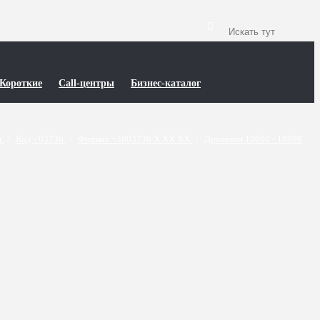
Короткие
Call-центры
Бизнес-каталог
и
/
Код - 03736
/
Формат +3803736 X XX XX
/
Диапазон 10000 - 19999