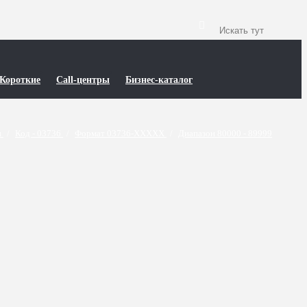
Короткие
Call-центры
Бизнес-каталог
и
/
Код - 03736
/
Формат 03736-XXXXX
/
Диапазон 80000 - 89999