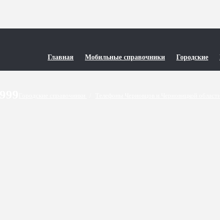
Главная
Мобильные справочники
Городские
9999
Городские справочники
/
Телефоны Черновцов и Черновицкой област