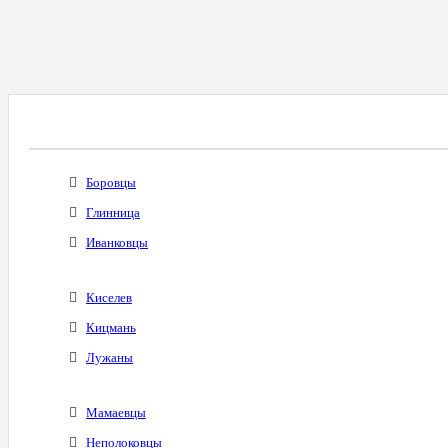
Все Города С Таким Же Междугородним Код
Боровцы
Глинница
Иванковцы
Киселев
Кицмань
Лужаны
Мамаевцы
Неполоковцы