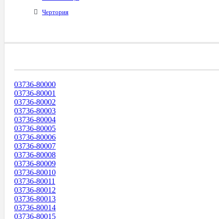
Чертория
Диапазоны Телефонных Номеров
03736-80000
03736-80001
03736-80002
03736-80003
03736-80004
03736-80005
03736-80006
03736-80007
03736-80008
03736-80009
03736-80010
03736-80011
03736-80012
03736-80013
03736-80014
03736-80015