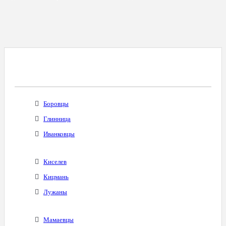
Все Города С Таким Же Междугородним
Кодом
Боровцы
Глинница
Иванковцы
Киселев
Кицмань
Лужаны
Мамаевцы