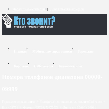
Добавить комментарий
Добавить связь номеров
Главная
Мобильные справочники
Городские
Короткие
Call-центры
Бизнес-каталог
Номера телефонов диапазона 00000-
09999
Городские справочники
/
Телефоны Черновцов и Черновицкой области
/
Код - 03738
/
Формат (03738) X XX XX
/
Диапазон 00000 - 09999