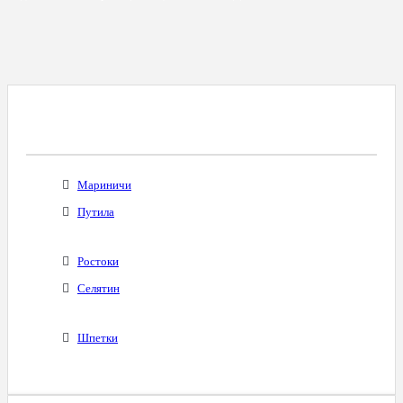
Все Города С Таким Же Междугородним
Кодом
Мариничи
Путила
Ростоки
Селятин
Шпетки