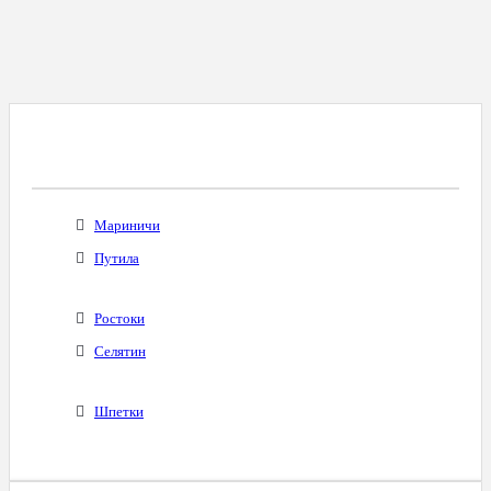
Все Города С Таким Же Междугородним
Кодом
Мариничи
Путила
Ростоки
Селятин
Шпетки