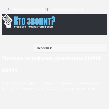
Добавить комментарий
Добавить связь номеров
Перейти к...
Номера телефонов диапазона 60000-
69999
Городские справочники
/
Телефоны Черновцов и Черновицкой области
/
Код - 03738
/
Формат (03738)-X XX XX
/
Диапазон 60000 - 69999