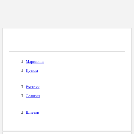
Все Города С Таким Же Междугородним
Кодом
Мариничи
Путила
Ростоки
Селятин
Шпетки