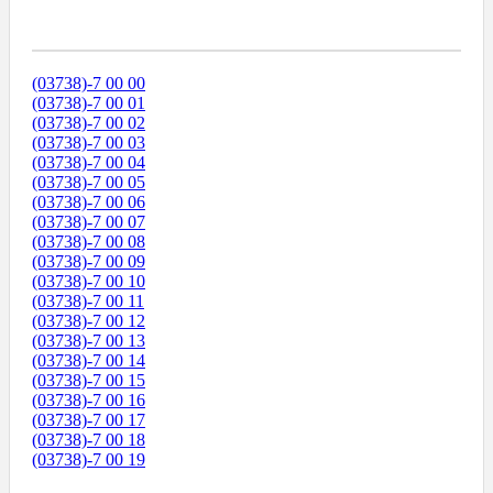
Диапазоны Телефонных Номеров
(03738)-7 00 00
(03738)-7 00 01
(03738)-7 00 02
(03738)-7 00 03
(03738)-7 00 04
(03738)-7 00 05
(03738)-7 00 06
(03738)-7 00 07
(03738)-7 00 08
(03738)-7 00 09
(03738)-7 00 10
(03738)-7 00 11
(03738)-7 00 12
(03738)-7 00 13
(03738)-7 00 14
(03738)-7 00 15
(03738)-7 00 16
(03738)-7 00 17
(03738)-7 00 18
(03738)-7 00 19