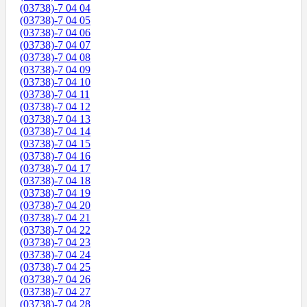
(03738)-7 04 04
(03738)-7 04 05
(03738)-7 04 06
(03738)-7 04 07
(03738)-7 04 08
(03738)-7 04 09
(03738)-7 04 10
(03738)-7 04 11
(03738)-7 04 12
(03738)-7 04 13
(03738)-7 04 14
(03738)-7 04 15
(03738)-7 04 16
(03738)-7 04 17
(03738)-7 04 18
(03738)-7 04 19
(03738)-7 04 20
(03738)-7 04 21
(03738)-7 04 22
(03738)-7 04 23
(03738)-7 04 24
(03738)-7 04 25
(03738)-7 04 26
(03738)-7 04 27
(03738)-7 04 28