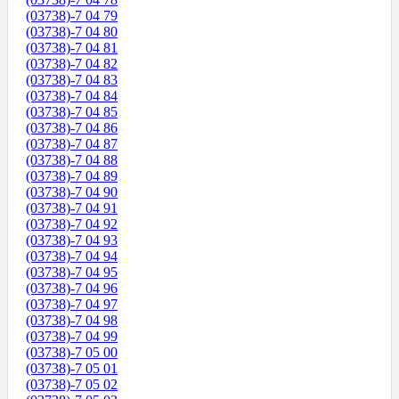
(03738)-7 04 79
(03738)-7 04 80
(03738)-7 04 81
(03738)-7 04 82
(03738)-7 04 83
(03738)-7 04 84
(03738)-7 04 85
(03738)-7 04 86
(03738)-7 04 87
(03738)-7 04 88
(03738)-7 04 89
(03738)-7 04 90
(03738)-7 04 91
(03738)-7 04 92
(03738)-7 04 93
(03738)-7 04 94
(03738)-7 04 95
(03738)-7 04 96
(03738)-7 04 97
(03738)-7 04 98
(03738)-7 04 99
(03738)-7 05 00
(03738)-7 05 01
(03738)-7 05 02