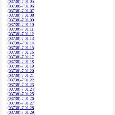
(03738)-7 01 05
(03738)-7 01 06
(03738)-7 01 07
(03738)-7 01 08
(03738)-7 01 09
(03738)-7 01 10
(03738)-7 01 11
(03738)-7 01 12
(03738)-7 01 13
(03738)-7 01 14
(03738)-7 01 15
(03738)-7 01 16
(03738)-7 01 17
(03738)-7 01 18
(03738)-7 01 19
(03738)-7 01 20
(03738)-7 01 21
(03738)-7 01 22
(03738)-7 01 23
(03738)-7 01 24
(03738)-7 01 25
(03738)-7 01 26
(03738)-7 01 27
(03738)-7 01 28
(03738)-7 01 29