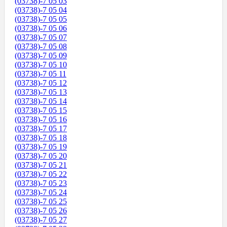
(03738)-7 05 03
(03738)-7 05 04
(03738)-7 05 05
(03738)-7 05 06
(03738)-7 05 07
(03738)-7 05 08
(03738)-7 05 09
(03738)-7 05 10
(03738)-7 05 11
(03738)-7 05 12
(03738)-7 05 13
(03738)-7 05 14
(03738)-7 05 15
(03738)-7 05 16
(03738)-7 05 17
(03738)-7 05 18
(03738)-7 05 19
(03738)-7 05 20
(03738)-7 05 21
(03738)-7 05 22
(03738)-7 05 23
(03738)-7 05 24
(03738)-7 05 25
(03738)-7 05 26
(03738)-7 05 27