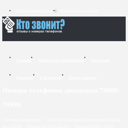
Добавить комментарий
Добавить связь номеров
Главная
Мобильные справочники
Городские
Короткие
Call-центры
Бизнес-каталог
Номера телефонов диапазона 70000-
79999
Городские справочники
/
Телефоны Черновцов и Черновицкой области
/
Код - 03738
/
Формат (03738)-X XX XX
/
Диапазон 70000 - 79999