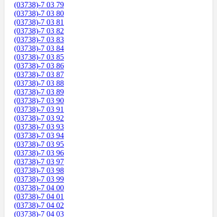
(03738)-7 03 79
(03738)-7 03 80
(03738)-7 03 81
(03738)-7 03 82
(03738)-7 03 83
(03738)-7 03 84
(03738)-7 03 85
(03738)-7 03 86
(03738)-7 03 87
(03738)-7 03 88
(03738)-7 03 89
(03738)-7 03 90
(03738)-7 03 91
(03738)-7 03 92
(03738)-7 03 93
(03738)-7 03 94
(03738)-7 03 95
(03738)-7 03 96
(03738)-7 03 97
(03738)-7 03 98
(03738)-7 03 99
(03738)-7 04 00
(03738)-7 04 01
(03738)-7 04 02
(03738)-7 04 03