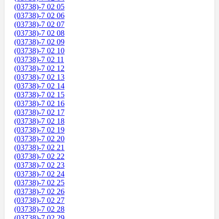
(03738)-7 02 05
(03738)-7 02 06
(03738)-7 02 07
(03738)-7 02 08
(03738)-7 02 09
(03738)-7 02 10
(03738)-7 02 11
(03738)-7 02 12
(03738)-7 02 13
(03738)-7 02 14
(03738)-7 02 15
(03738)-7 02 16
(03738)-7 02 17
(03738)-7 02 18
(03738)-7 02 19
(03738)-7 02 20
(03738)-7 02 21
(03738)-7 02 22
(03738)-7 02 23
(03738)-7 02 24
(03738)-7 02 25
(03738)-7 02 26
(03738)-7 02 27
(03738)-7 02 28
(03738)-7 02 29