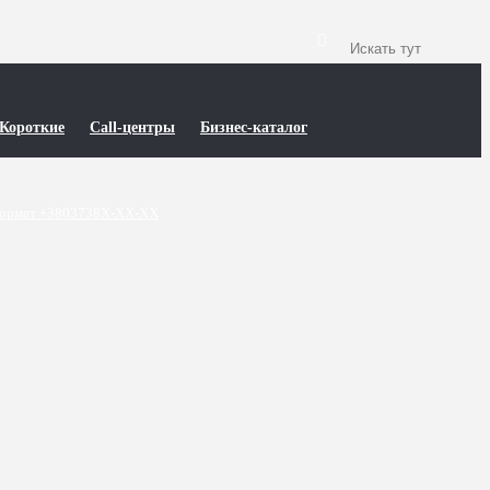
Короткие
Call-центры
Бизнес-каталог
ормат +3803738X-XX-XX