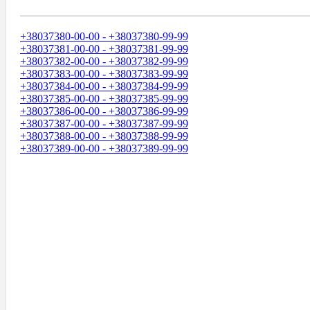
Диапазоны Телефонных Номеров
+38037380-00-00 - +38037380-99-99
+38037381-00-00 - +38037381-99-99
+38037382-00-00 - +38037382-99-99
+38037383-00-00 - +38037383-99-99
+38037384-00-00 - +38037384-99-99
+38037385-00-00 - +38037385-99-99
+38037386-00-00 - +38037386-99-99
+38037387-00-00 - +38037387-99-99
+38037388-00-00 - +38037388-99-99
+38037389-00-00 - +38037389-99-99