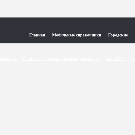
Главная
Мобильные справочники
Городские
равочники
/
Телефоны Черновцов и Черновицкой области
/
Код - 03738
/
Ф