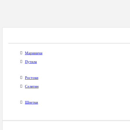
Все Города С Таким Же Междугородним Код
Мариничи
Путила
Ростоки
Селятин
Шпетки