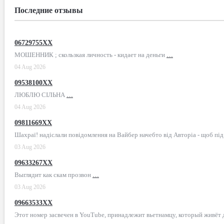
Последние отзывы
06729755XX
МОШЕННИК ; скользкая личность - кидает на деньги
…
04 Aug 2026
09538100XX
ЛЮБЛЮ СІЛЬНА
…
04 Aug 2026
09811669XX
Шахраї! надіслали повідомлення на Вайбер начебто від Авторіа - щоб пі
03 Aug 2026
09633267XX
Выглядит как скам прозвон
…
03 Aug 2026
09663533XX
Этот номер засвечен в YouTube, принадлежит вьетнамцу, который живёт