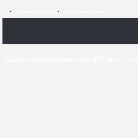
Добавить комментарий
Добавить связь номеров
Диапазоны номеров кода 03738
Городские сп