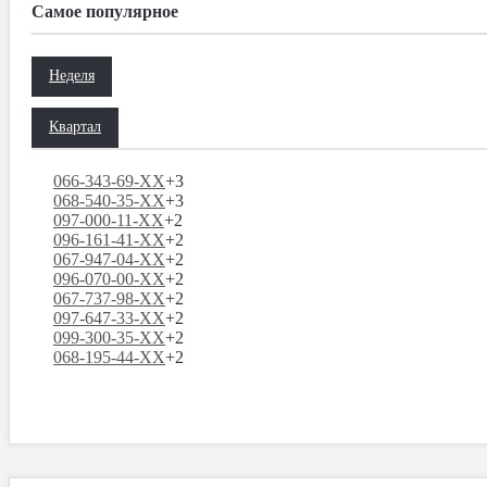
Самое популярное
Неделя
Квартал
066-343-69-XX
+3
068-540-35-XX
+3
097-000-11-XX
+2
096-161-41-XX
+2
067-947-04-XX
+2
096-070-00-XX
+2
067-737-98-XX
+2
097-647-33-XX
+2
099-300-35-XX
+2
068-195-44-XX
+2