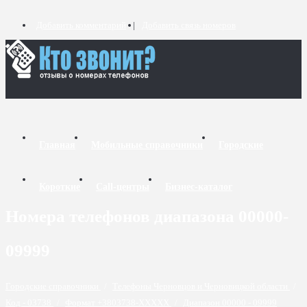
Добавить комментарий
Добавить связь номеров
Главная
Мобильные справочники
Городские
Короткие
Call-центры
Бизнес-каталог
Номера телефонов диапазона 00000-
09999
Городские справочники
/
Телефоны Черновцов и Черновицкой области
/
Код - 03738
/
Формат +3803738-XXXXX
/
Диапазон 00000 - 09999