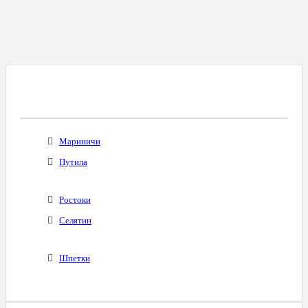
Все Города С Таким Же Междугородним
Кодом
Мариничи
Путила
Ростоки
Селятин
Шпетки