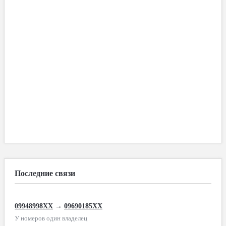
Последние связи
09948998XX
→
09690185XX
У номеров один владелец