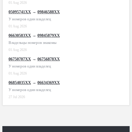
01 Aug 2026
05095741XX
→
09846588XX
У номеров один владелец
01 Aug 2026
06630583XX
→
09845879XX
Владельцы номеров знакомы
01 Aug 2026
06750707XX
→
06756878XX
У номеров один владелец
01 Aug 2026
06854035XX
→
06634369XX
У номеров один владелец
27 Jul 2026