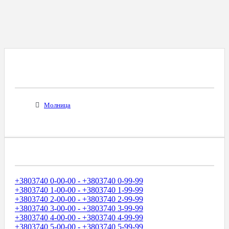
Все Города С Таким Же Междугородним
Кодом
Молница
Диапазоны Телефонных Номеров
+3803740 0-00-00 - +3803740 0-99-99
+3803740 1-00-00 - +3803740 1-99-99
+3803740 2-00-00 - +3803740 2-99-99
+3803740 3-00-00 - +3803740 3-99-99
+3803740 4-00-00 - +3803740 4-99-99
+3803740 5-00-00 - +3803740 5-99-99