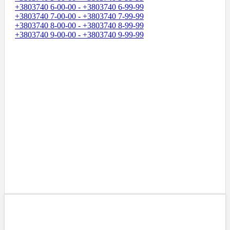
+3803740 6-00-00 - +3803740 6-99-99
+3803740 7-00-00 - +3803740 7-99-99
+3803740 8-00-00 - +3803740 8-99-99
+3803740 9-00-00 - +3803740 9-99-99