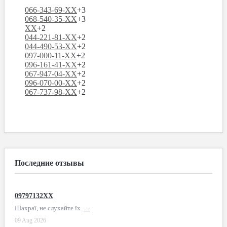
066-343-69-XX
+3
068-540-35-XX
+3
XX
+2
044-221-81-XX
+2
044-490-53-XX
+2
097-000-11-XX
+2
096-161-41-XX
+2
067-947-04-XX
+2
096-070-00-XX
+2
067-737-98-XX
+2
Последние отзывы
09797132XX
Шахраї, не слухайте їх.
…
09 Aug 2026