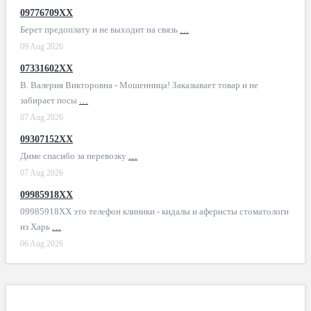
09776709XX
Берет предоплату и не выходит на связь
…
09 Aug 2026
07331602XX
В. Валерия Викторовна - Мошенница! Заказывает товар и не
забирает посы
…
07 Aug 2026
09307152XX
Диме спасибо за перевозку
…
07 Aug 2026
09985918XX
09985918XX это телефон клиники - кидалы и аферисты стоматологи
из Харь
…
06 Aug 2026