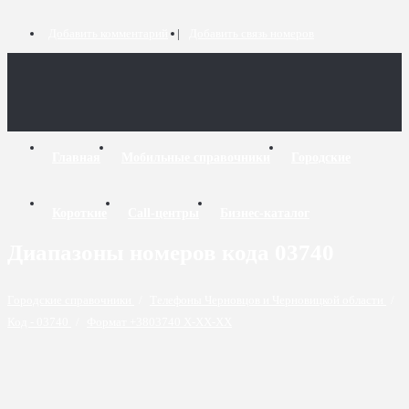
Добавить комментарий
Добавить связь номеров
Главная
Мобильные справочники
Городские
Короткие
Call-центры
Бизнес-каталог
Диапазоны номеров кода 03740
Городские справочники
/
Телефоны Черновцов и Черновицкой области
/
Код - 03740
/
Формат +3803740 X-XX-XX