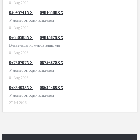
01 Aug 2026
05095741XX
→
09846588XX
У номеров один владелец
01 Aug 2026
06630583XX
→
09845879XX
Владельцы номеров знакомы
01 Aug 2026
06750707XX
→
06756878XX
У номеров один владелец
01 Aug 2026
06854035XX
→
06634369XX
У номеров один владелец
27 Jul 2026