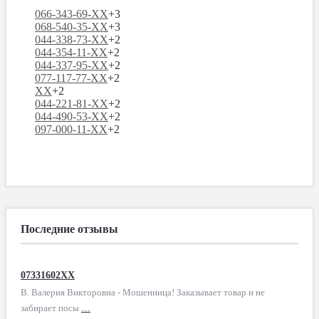
066-343-69-XX
+3
068-540-35-XX
+3
044-338-73-XX
+2
044-354-11-XX
+2
044-337-95-XX
+2
077-117-77-XX
+2
XX
+2
044-221-81-XX
+2
044-490-53-XX
+2
097-000-11-XX
+2
Последние отзывы
07331602XX
В. Валерия Викторовна - Мошенница! Заказывает товар и не
забирает посы
…