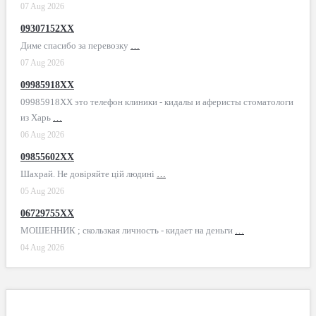
07 Aug 2026
09307152XX
Диме спасибо за перевозку
…
07 Aug 2026
09985918XX
09985918XX это телефон клиники - кидалы и аферисты стоматологи
из Харь
…
06 Aug 2026
09855602XX
Шахрай. Не довіряйте цій людині
…
05 Aug 2026
06729755XX
МОШЕННИК ; скользкая личность - кидает на деньги
…
04 Aug 2026