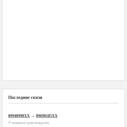
Последние связи
09948998XX
→
09690185XX
У номеров один владелец