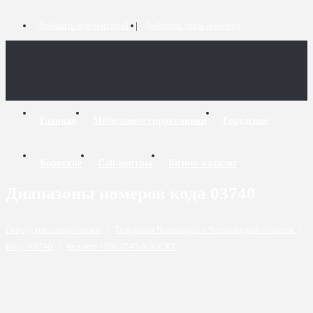
Добавить комментарий
Добавить связь номеров
Главная
Мобильные справочники
Городские
Короткие
Call-центры
Бизнес-каталог
Диапазоны номеров кода 03740
Городские справочники
/
Телефоны Черновцов и Черновицкой области
/
Код - 03740
/
Формат +3803740-X XX XX