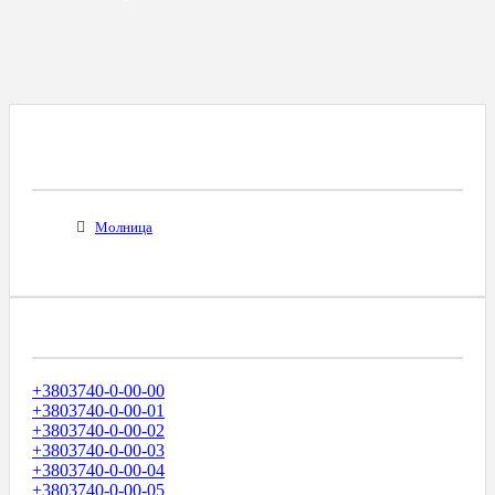
Все Города С Таким Же Междугородним
Кодом
Молница
Диапазоны Телефонных Номеров
+3803740-0-00-00
+3803740-0-00-01
+3803740-0-00-02
+3803740-0-00-03
+3803740-0-00-04
+3803740-0-00-05