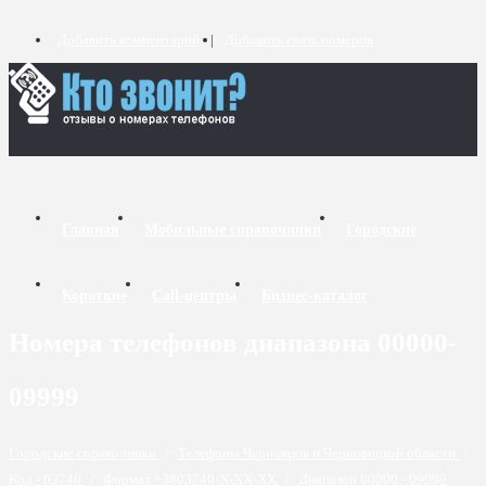
Добавить комментарий
Добавить связь номеров
Главная
Мобильные справочники
Городские
Короткие
Call-центры
Бизнес-каталог
Номера телефонов диапазона 00000-
09999
Городские справочники
/
Телефоны Черновцов и Черновицкой области
/
Код - 03740
/
Формат +3803740-X-XX-XX
/
Диапазон 00000 - 09999