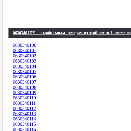
06303401XX – к мобильным номерам из этой сотни 1 коммент
0630340100
0630340101
0630340102
0630340103
0630340104
0630340105
0630340106
0630340107
0630340108
0630340109
0630340110
0630340111
0630340112
0630340113
0630340114
0630340115
0630340116