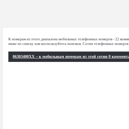
К номерам из этого диапазона мобильных телефонных номеров - 22 комм
ниже по списку или воспользуйтесь поиском. Сотни телефонных номеров
06303400XX – к мобильным номерам из этой сотни 0 коммент