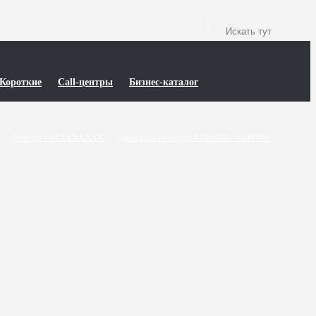
Короткие
Call-центры
Бизнес-каталог
/
Формат 063XXXXXXX
/
Диапазон номеров 0340000 - 0349999