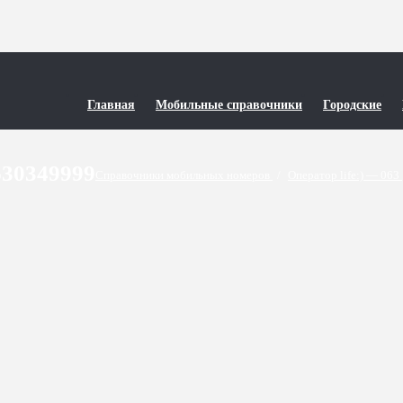
Главная
Мобильные справочники
Городские
630349999
Справочники мобильных номеров
/
Оператор life:) — 063