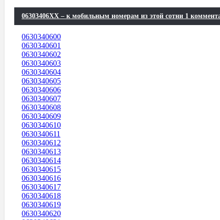
06303406XX – к мобильным номерам из этой сотни 1 коммент
0630340600
0630340601
0630340602
0630340603
0630340604
0630340605
0630340606
0630340607
0630340608
0630340609
0630340610
0630340611
0630340612
0630340613
0630340614
0630340615
0630340616
0630340617
0630340618
0630340619
0630340620