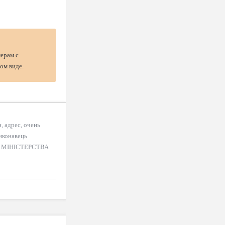
мерам с
ом виде.
, адрес, очень
иконавець
 МІНІСТЕРСТВА