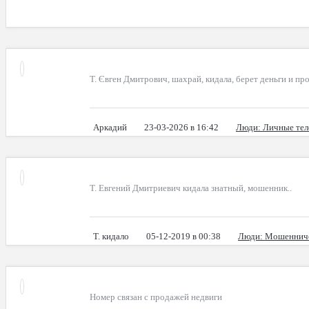
Т. Євген Дмитрович, шахрай, кидала, берет деньги и проп
Аркадий
23-03-2026 в 16:42
Люди
: Личные те
Т. Евгений Дмитриевич кидала знатный, мошенник..
Т. кидало
05-12-2019 в 00:38
Люди
: Мошеннич
Номер связан с продажей недвиги