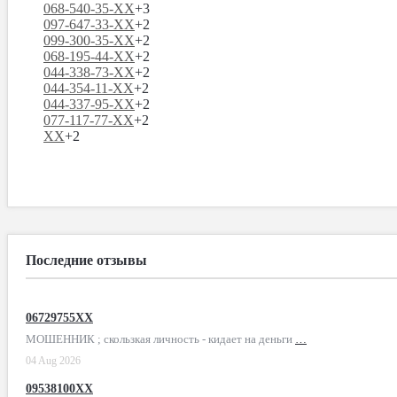
068-540-35-XX
+3
097-647-33-XX
+2
099-300-35-XX
+2
068-195-44-XX
+2
044-338-73-XX
+2
044-354-11-XX
+2
044-337-95-XX
+2
077-117-77-XX
+2
XX
+2
Последние отзывы
06729755XX
МОШЕННИК ; скользкая личность - кидает на деньги
…
04 Aug 2026
09538100XX