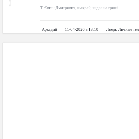
Т. Євген Дмитрович, шахрай, кидає на гроші
Аркадий
11-04-2026 в 13:10
Люди
: Личные те