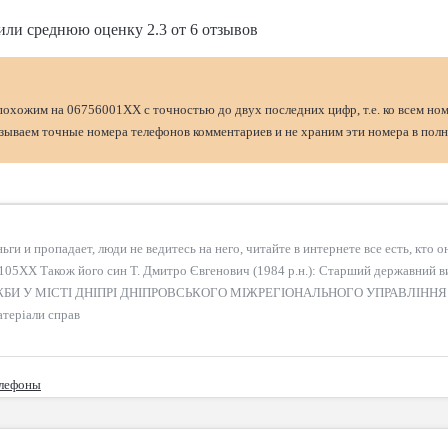
или среднюю оценку
2.3
от
6
отзывов
похожим на 06756001XX с точностью до двух последних цифр, т.е. ко всем но
ываем точные номера телефонов комментариев и не храним эти номера в полн
ьги и пропадает, люди не ведитесь на него, читайте в интернете все есть, кто он
9105XX Також його син Т. Дмитро Євгенович (1984 р.н.): Старший державний в
БИ У МІСТІ ДНІПРІ ДНІПРОВСЬКОГО МІЖРЕГІОНАЛЬНОГО УПРАВЛІННЯ
атеріали справ
елефоны