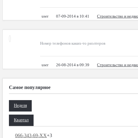
user
07-09-2014 в 10:41
Строительство и недв
Номер телефонов каких-то риэлтеров
user
26-08-2014 в 09:39
Строительство и недв
Самое популярное
Неделя
Квартал
066-343-69-XX
+3