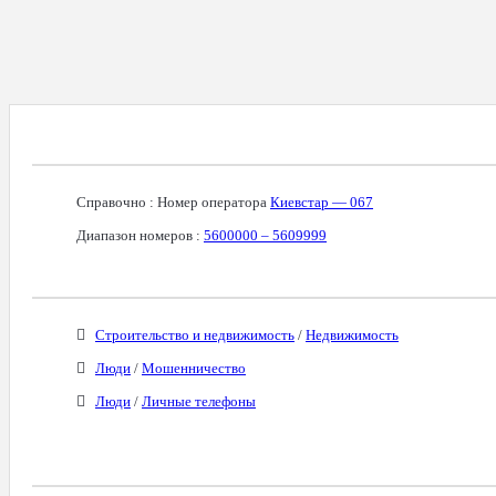
Справочная Информация О Номере
Справочно : Номер оператора
Киевстар — 067
Диапазон номеров :
5600000 – 5609999
Бизнес-Категории
Строительство и недвижимость
/
Недвижимость
Люди
/
Мошенничество
Люди
/
Личные телефоны
Связанные Номера