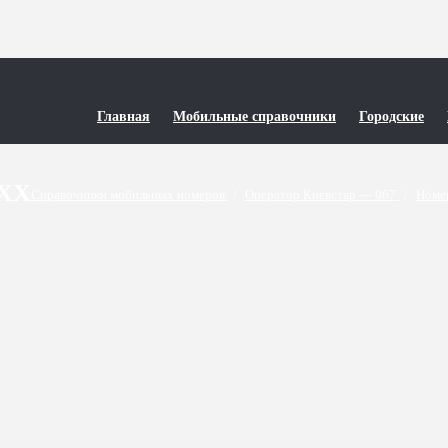
Главная
Мобильные справочники
Городские
1XX
Справочники мобильных номеров
/
Оператор Киевстар — 067
/
Номе