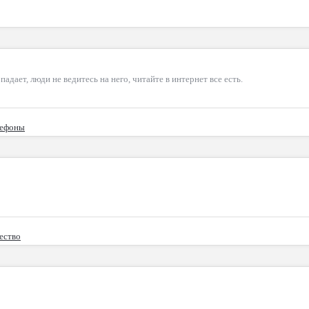
адает, люди не ведитесь на него, читайте в интернет все есть.
лефоны
ество