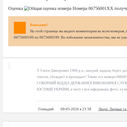
Оценка
Номера
06756001XX
получ
Внимание!
На этой странице вы видите комментарии ко всем номерам, 
0675600100 по 0675600199. Во избежание мошенничества, мы не указ
Т. Євген Дмитрович 1966 р.н., шахрай, кидала, берет ден
опасен, убеждает и пропадает! Также его номера 0686
СОБОРНИЙ ВІДДІЛ ДЕРЖАВНОЇ ВИКОНАВЧОЇ СЛУЖ
ЮСТИЦІЇ УКРАЇНИ, в інеті є вся інформація, фото, та м
Геннадий
09-05-2026 в 23:58
Люди
: Личные т