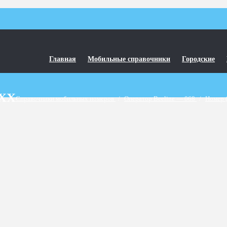
Главная
Мобильные справочники
Городские
5XX
Справочники мобильных номеров
/
Оператор Beeline — 068
/
Номер 