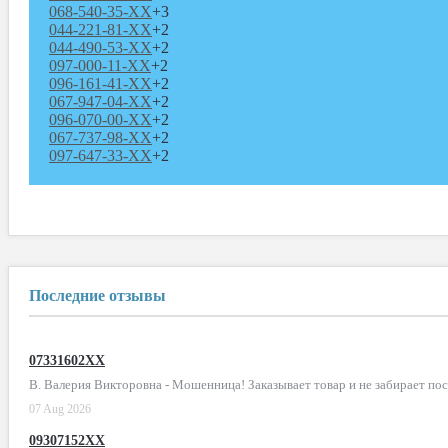
068-540-35-XX
+3
044-221-81-XX
+2
044-490-53-XX
+2
097-000-11-XX
+2
096-161-41-XX
+2
067-947-04-XX
+2
096-070-00-XX
+2
067-737-98-XX
+2
097-647-33-XX
+2
Последние отзывы
07331602XX
В. Валерия Викторовна - Мошенница! Заказывает товар и не забирает по
07 Aug 2026
09307152XX