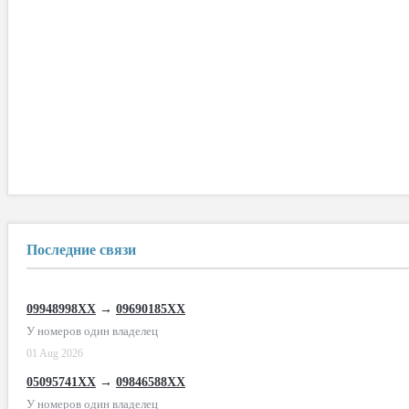
Последние связи
09948998XX
→
09690185XX
У номеров один владелец
01 Aug 2026
05095741XX
→
09846588XX
У номеров один владелец