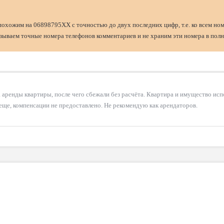
похожим на 06898795XX с точностью до двух последних цифр, т.е. ко всем но
ываем точные номера телефонов комментариев и не храним эти номера в полн
а аренды квартиры, после чего сбежали без расчёта. Квартира и имущество ис
 еще, компенсации не предоставлено. Не рекомендую как арендаторов.