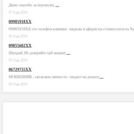
Диме спасибо за перевозку
…
07 Aug 2026
09985918XX
09985918XX это телефон клиники - кидалы и аферисты стоматологи из Х
06 Aug 2026
09855602XX
Шахрай. Не довіряйте цій людині
…
05 Aug 2026
06729755XX
МОШЕННИК ; скользкая личность - кидает на деньги
…
04 Aug 2026