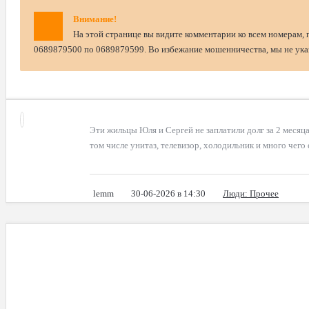
Внимание!
На этой странице вы видите комментарии ко всем номерам, 
0689879500 по 0689879599. Во избежание мошенничества, мы не указ
Эти жильцы Юля и Сергей не заплатили долг за 2 месяц
том числе унитаз, телевизор, холодильник и много чего
lemm
30-06-2026 в 14:30
Люди
: Прочее