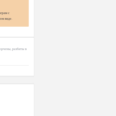
мерам с
ом виде.
порчены, разбиты в