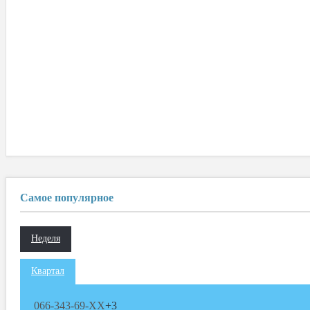
Самое популярное
Неделя
Квартал
066-343-69-XX
+3