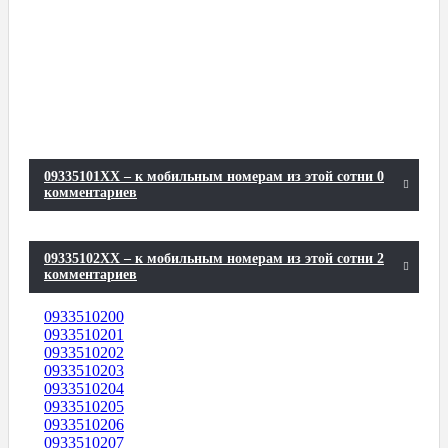
09335101XX – к мобильным номерам из этой сотни 0
комментариев
09335102XX – к мобильным номерам из этой сотни 2
комментариев
0933510200
0933510201
0933510202
0933510203
0933510204
0933510205
0933510206
0933510207