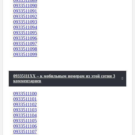
0933511089
0933511090
0933511091
0933511092
0933511093
0933511094
0933511095
0933511096
0933511097
0933511098
0933511099
09335111XX – к мобильным номерам из этой сотни 3
комментариев
0933511100
0933511101
0933511102
0933511103
0933511104
0933511105
0933511106
0933511107