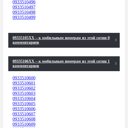
0933510496
0933510497
0933510498
0933510499
09335105XX – к мобильным номерам из этой сотни 0
комментариев
09335106XX – к мобильным номерам из этой сотни 1
комментариев
0933510600
0933510601
0933510602
0933510603
0933510604
0933510605
0933510606
0933510607
0933510608
0933510609