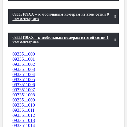
09335109XX – к мобильным номерам из этой сотни 0
комментариев
09335110XX – к мобильным номерам из этой сотни 1
комментариев
0933511000
0933511001
0933511002
0933511003
0933511004
0933511005
0933511006
0933511007
0933511008
0933511009
0933511010
0933511011
0933511012
0933511013
0933511014