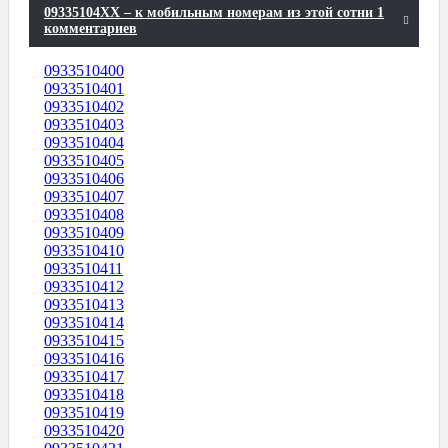
09335104XX – к мобильным номерам из этой сотни 1
комментариев
0933510400
0933510401
0933510402
0933510403
0933510404
0933510405
0933510406
0933510407
0933510408
0933510409
0933510410
0933510411
0933510412
0933510413
0933510414
0933510415
0933510416
0933510417
0933510418
0933510419
0933510420