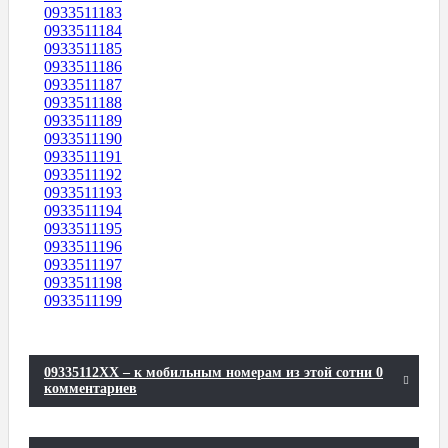
0933511183
0933511184
0933511185
0933511186
0933511187
0933511188
0933511189
0933511190
0933511191
0933511192
0933511193
0933511194
0933511195
0933511196
0933511197
0933511198
0933511199
09335112XX – к мобильным номерам из этой сотни 0
комментариев