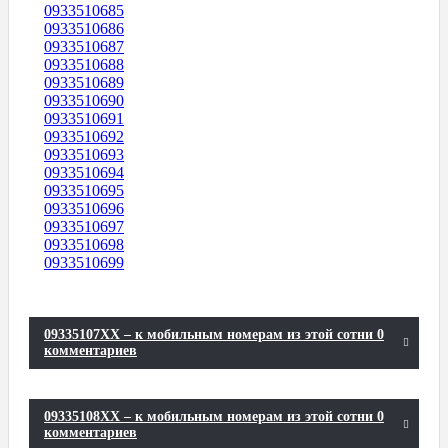
0933510685
0933510686
0933510687
0933510688
0933510689
0933510690
0933510691
0933510692
0933510693
0933510694
0933510695
0933510696
0933510697
0933510698
0933510699
09335107XX – к мобильным номерам из этой сотни 0
комментариев
09335108XX – к мобильным номерам из этой сотни 0
комментариев