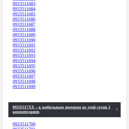
0933511683
0933511684
0933511685
0933511686
0933511687
0933511688
0933511689
0933511690
0933511691
0933511692
0933511693
0933511694
0933511695
0933511696
0933511697
0933511698
0933511699
09335117XX – к мобильным номерам из этой сотни 1
комментариев
0933511700