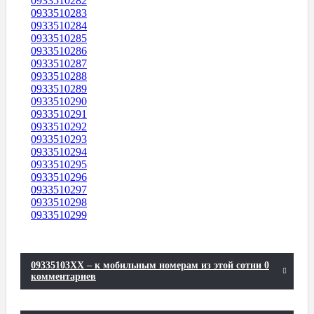
0933510282
0933510283
0933510284
0933510285
0933510286
0933510287
0933510288
0933510289
0933510290
0933510291
0933510292
0933510293
0933510294
0933510295
0933510296
0933510297
0933510298
0933510299
09335103XX – к мобильным номерам из этой сотни 0
комментариев