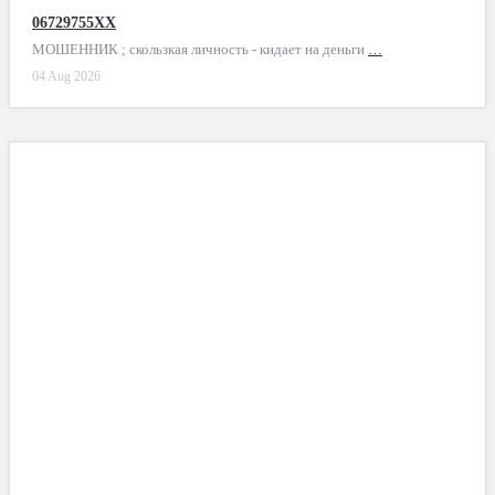
06729755XX
МОШЕННИК ; скользкая личность - кидает на деньги
…
04 Aug 2026