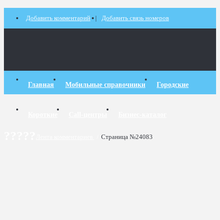
Добавить комментарий
Добавить связь номеров
Главная
Мобильные справочники
Городские
Короткие
Call-центры
Бизнес-каталог
?????
Лента комментариев
/
Страница №24083