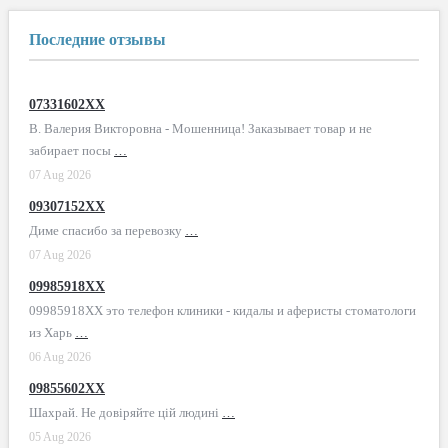
Последние отзывы
07331602XX
В. Валерия Викторовна - Мошенница! Заказывает товар и не
забирает посы
…
07 Aug 2026
09307152XX
Диме спасибо за перевозку
…
07 Aug 2026
09985918XX
09985918XX это телефон клиники - кидалы и аферисты стоматологи
из Харь
…
06 Aug 2026
09855602XX
Шахрай. Не довіряйте цій людині
…
05 Aug 2026