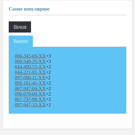
Самое популярное
Неделя
Квартал
066-343-69-XX
+3
068-540-35-XX
+3
044-490-53-XX
+2
044-221-81-XX
+2
097-000-11-XX
+2
096-161-41-XX
+2
067-947-04-XX
+2
096-070-00-XX
+2
067-737-98-XX
+2
097-647-33-XX
+2