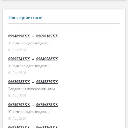
Последние связи
09948998XX
→
09690185XX
У номеров один владелец
01 Aug 2026
05095741XX
→
09846588XX
У номеров один владелец
01 Aug 2026
06630583XX
→
09845879XX
Владельцы номеров знакомы
01 Aug 2026
06750707XX
→
06756878XX
У номеров один владелец
01 Aug 2026
06854035XX
→
06634369XX