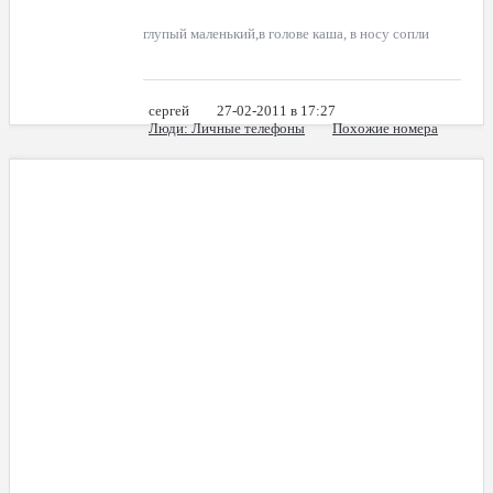
глупый маленький,в голове каша, в носу сопли
сергей
27-02-2011 в 17:27
Люди
: Личные телефоны
Похожие номера