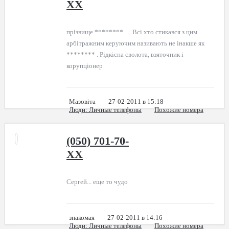
XX
прізвище ******** .... Всі хто стикався з цим
арбітражним керуючим називають не інакше як
******** . Рідкісна сволота, взяточник і
корупціонер
Мазовіта
27-02-2011 в 15:18
Люди
: Личные телефоны
Похожие номера
(050) 701-70-
XX
Сергей... еще то чудо
знакомая
27-02-2011 в 14:16
Люди
: Личные телефоны
Похожие номера