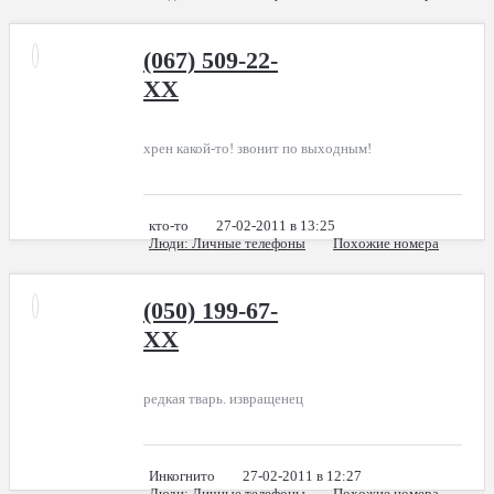
(067) 509-22-
XX
хрен какой-то! звонит по выходным!
кто-то
27-02-2011 в 13:25
Люди
: Личные телефоны
Похожие номера
(050) 199-67-
XX
редкая тварь. извращенец
Инкогнито
27-02-2011 в 12:27
Люди
: Личные телефоны
Похожие номера