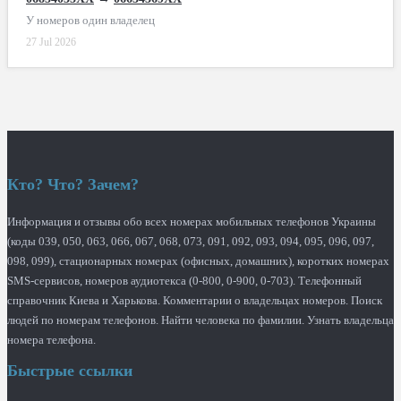
У номеров один владелец
27 Jul 2026
Кто? Что? Зачем?
Информация и отзывы обо всех номерах мобильных телефонов Украины
(коды 039, 050, 063, 066, 067, 068, 073, 091, 092, 093, 094, 095, 096, 097,
098, 099), стационарных номерах (офисных, домашних), коротких номерах
SMS-сервисов, номеров аудиотекса (0-800, 0-900, 0-703). Телефонный
справочник Киева и Харькова. Комментарии о владельцах номеров. Поиск
людей по номерам телефонов. Найти человека по фамилии. Узнать владельца
номера телефона.
Быстрые ссылки