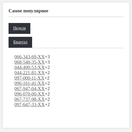
Самое популярное
Неделя
Квартал
066-343-69-XX
+3
068-540-35-XX
+3
044-490-53-XX
+2
044-221-81-XX
+2
097-000-11-XX
+2
096-161-41-XX
+2
067-947-04-XX
+2
096-070-00-XX
+2
067-737-98-XX
+2
097-647-33-XX
+2