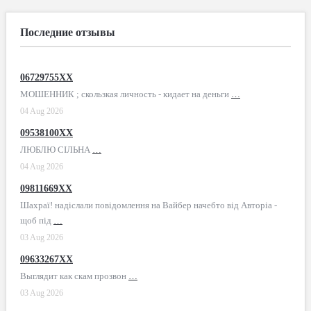
Последние отзывы
06729755XX
МОШЕННИК ; скользкая личность - кидает на деньги
…
04 Aug 2026
09538100XX
ЛЮБЛЮ СІЛЬНА
…
04 Aug 2026
09811669XX
Шахраї! надіслали повідомлення на Вайбер начебто від Авторіа -
щоб під
…
03 Aug 2026
09633267XX
Выглядит как скам прозвон
…
03 Aug 2026