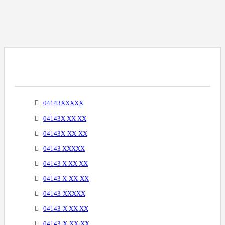
Варианты Написания Телефонных
Номеров
04143XXXXX
04143X XX XX
04143X-XX-XX
04143 XXXXX
04143 X XX XX
04143 X-XX-XX
04143-XXXXX
04143-X XX XX
04143-X-XX-XX