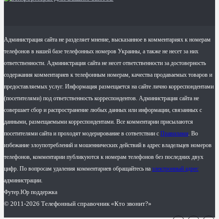
Администрация сайта не разделяет мнение, высказанное в комментариях к номерам
телефонов в нашей базе телефонных номеров Украины, а также не несет за них
ответственности. Администрация сайта не несет ответственности за достоверность
содержания комментариев к телефонным номерам, качества продаваемых товаров и
предоставляемых услуг. Информация размещается на сайте лично корреспондентами
(посетителями) под ответственность корреспондентов. Администрация сайта не
совершает сбор и распространение любых данных или информации, связанных с
данными, размещаемыми корреспондентами. Все комментарии присылаются
посетителями сайта и проходят модерирование в сответствии с
Правилами
. Во
избежание злоупотреблений и мошеннических действий в адрес владельцев номеров
телефонов, комментарии публикуются к номерам телефонов без последних двух
цифр. По вопросам удаления комментариев обращайтесь на
электронный адрес
администрации.
Футер.Юр поддержка
© 2011-2026 Телефонный справочник «Кто звонит?»