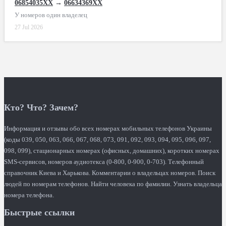
06854035XX
→
06634369XX
У номеров один владелец
27 Jul 2026
Кто? Что? Зачем?
Информация и отзывы обо всех номерах мобильных телефонов Украины
(коды 039, 050, 063, 066, 067, 068, 073, 091, 092, 093, 094, 095, 096, 097,
098, 099), стационарных номерах (офисных, домашних), коротких номерах
SMS-сервисов, номеров аудиотекса (0-800, 0-900, 0-703). Телефонный
справочник Киева и Харькова. Комментарии о владельцах номеров. Поиск
людей по номерам телефонов. Найти человека по фамилии. Узнать владельца
номера телефона.
Быстрые ссылки