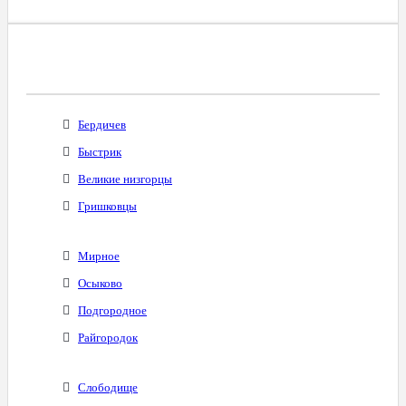
Все Города С Таким Же Междугородним
Кодом
Бердичев
Быстрик
Великие низгорцы
Гришковцы
Мирное
Осыково
Подгородное
Райгородок
Слободище