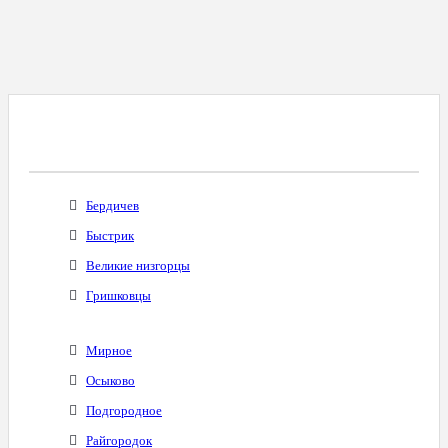
Все Города С Таким Же Междугородним
Кодом
Бердичев
Быстрик
Великие низгорцы
Гришковцы
Мирное
Осыково
Подгородное
Райгородок