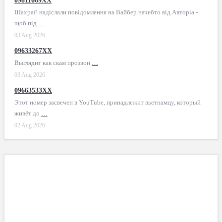
09811669XX
Шахраї! надіслали повідомлення на Вайбер начебто від Авторіа -
щоб під
…
03 Aug 2026
09633267XX
Выглядит как скам прозвон
…
03 Aug 2026
09663533XX
Этот номер засвечен в YouTube, принадлежит вьетнамцу, который
живёт до
…
02 Aug 2026