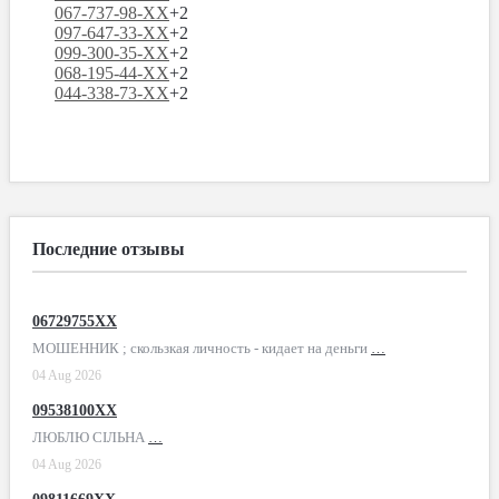
067-737-98-XX
+2
097-647-33-XX
+2
099-300-35-XX
+2
068-195-44-XX
+2
044-338-73-XX
+2
Последние отзывы
06729755XX
МОШЕННИК ; скользкая личность - кидает на деньги
…
04 Aug 2026
09538100XX
ЛЮБЛЮ СІЛЬНА
…
04 Aug 2026