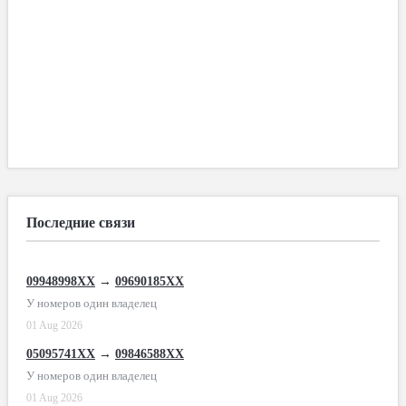
Последние связи
09948998XX
→
09690185XX
У номеров один владелец
01 Aug 2026
05095741XX
→
09846588XX
У номеров один владелец
01 Aug 2026