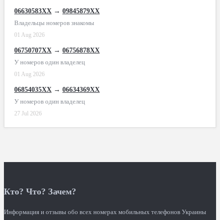
06630583XX
→
09845879XX
Владельцы номеров знакомы
01 Aug 2026
06750707XX
→
06756878XX
У номеров один владелец
01 Aug 2026
06854035XX
→
06634369XX
У номеров один владелец
27 Jul 2026
Кто? Что? Зачем?
Информация и отзывы обо всех номерах мобильных телефонов Украины