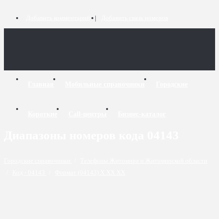
Добавить комментарий
Добавить связь номеров
Главная
Мобильные справочники
Городские
Короткие
Call-центры
Бизнес-каталог
Диапазоны номеров кода 04143
Городские справочники
/
Телефоны Житомира и Житомирской области
/
Код - 04143
/
Формат (04143) X XX XX