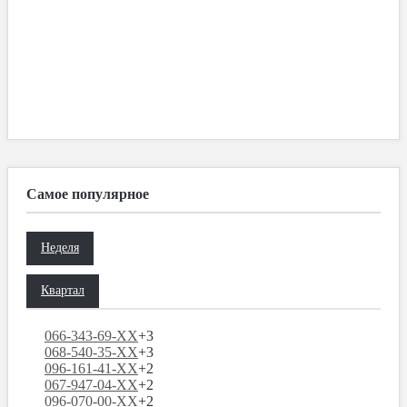
Самое популярное
Неделя
Квартал
066-343-69-XX
+3
068-540-35-XX
+3
096-161-41-XX
+2
067-947-04-XX
+2
096-070-00-XX
+2