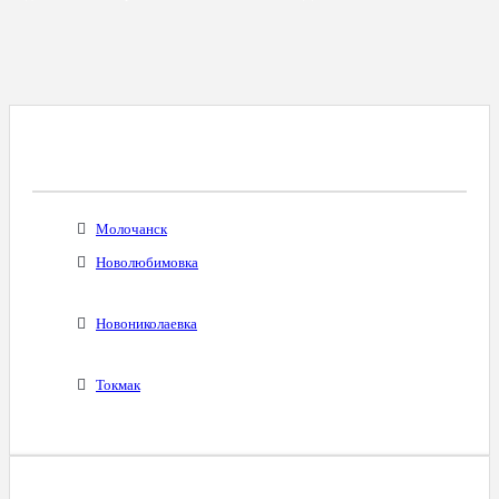
Все Города С Таким Же Междугородним
Кодом
Молочанск
Новолюбимовка
Новониколаевка
Токмак
Диапазоны Телефонных Номеров