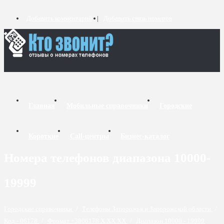
Добавить комментарий
Добавить связь номеров
Главная
Мобильные справочники
Городские
Короткие
Call-центры
Бизнес-каталог
Номера телефонов диапазона 10000-
19999
Городские справочники
/
Телефоны Запорожья и Запорожской области
/
Код - 06178
/
Формат +3806178 X XX XX
/
Диапазон 10000 - 19999