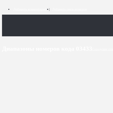
Добавить комментарий
Добавить связь номеров
Диапазоны номеров кода 03433
Городские сп