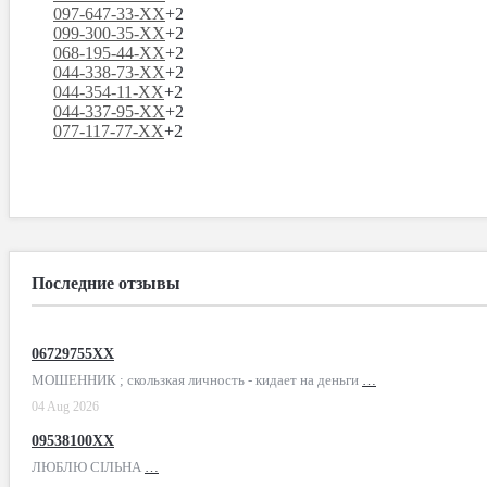
097-647-33-XX
+2
099-300-35-XX
+2
068-195-44-XX
+2
044-338-73-XX
+2
044-354-11-XX
+2
044-337-95-XX
+2
077-117-77-XX
+2
Последние отзывы
06729755XX
МОШЕННИК ; скользкая личность - кидает на деньги
…
04 Aug 2026
09538100XX
ЛЮБЛЮ СІЛЬНА
…