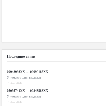
Последние связи
09948998XX
→
09690185XX
У номеров один владелец
01 Aug 2026
05095741XX
→
09846588XX
У номеров один владелец
01 Aug 2026