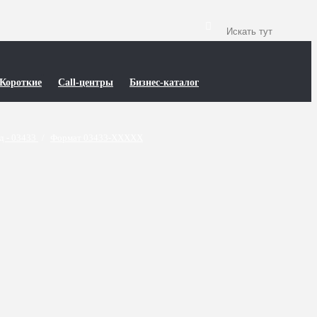
Короткие
Call-центры
Бизнес-каталог
д - 03433
/
Формат 03433-XXXXX