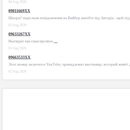
04 Aug 2026
09811669XX
Шахраї! надіслали повідомлення на Вайбер начебто від Авторіа - щоб пі
03 Aug 2026
09633267XX
Выглядит как скам прозвон
…
03 Aug 2026
09663533XX
Этот номер засвечен в YouTube, принадлежит вьетнамцу, который живёт
02 Aug 2026