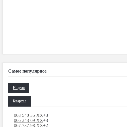
Самое популярное
Неделя
Квартал
068-540-35-XX
+3
066-343-69-XX
+3
067-737-98-XX
+2