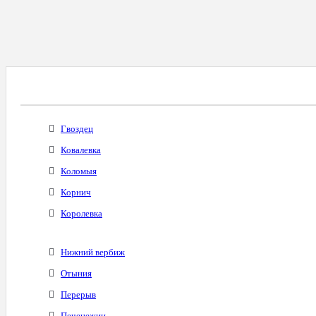
Все Города С Таким Же Междугородним Код
Гвоздец
Ковалевка
Коломыя
Корнич
Королевка
Нижний вербиж
Отыния
Перерыв
Печенежин