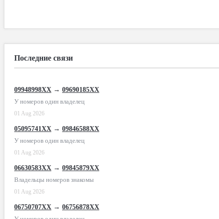
Последние связи
09948998XX
→
09690185XX
У номеров один владелец
01 Aug 2026
05095741XX
→
09846588XX
У номеров один владелец
01 Aug 2026
06630583XX
→
09845879XX
Владельцы номеров знакомы
01 Aug 2026
06750707XX
→
06756878XX
У номеров один владелец