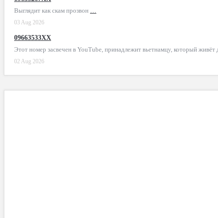
Выглядит как скам прозвон
…
03 Aug 2026
09663533XX
Этот номер засвечен в YouTube, принадлежит вьетнамцу, который живёт
02 Aug 2026