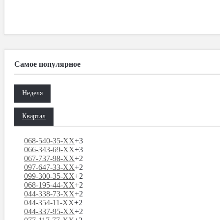
Самое популярное
Неделя
Квартал
068-540-35-XX
+3
066-343-69-XX
+3
067-737-98-XX
+2
097-647-33-XX
+2
099-300-35-XX
+2
068-195-44-XX
+2
044-338-73-XX
+2
044-354-11-XX
+2
044-337-95-XX
+2