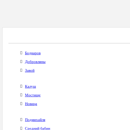
Все Города С Таким Же Междугородним Код
Боднаров
Добровляны
Завой
Калуш
Мостище
Новица
Подмихайля
Средний бабин