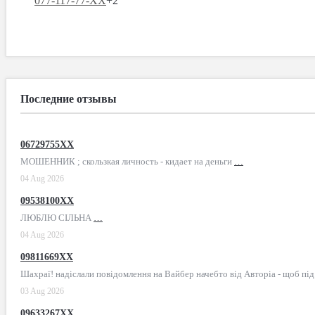
077-117-77-XX
+2
Последние отзывы
06729755XX
МОШЕННИК ; скользкая личность - кидает на деньги
…
04 Aug 2026
09538100XX
ЛЮБЛЮ СІЛЬНА
…
04 Aug 2026
09811669XX
Шахраї! надіслали повідомлення на Вайбер начебто від Авторіа - щоб пі
03 Aug 2026
09633267XX