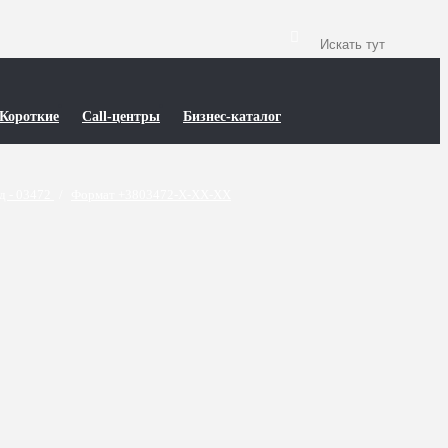
Короткие
Call-центры
Бизнес-каталог
д - 03472
/
Формат +3803472-X-XX-XX