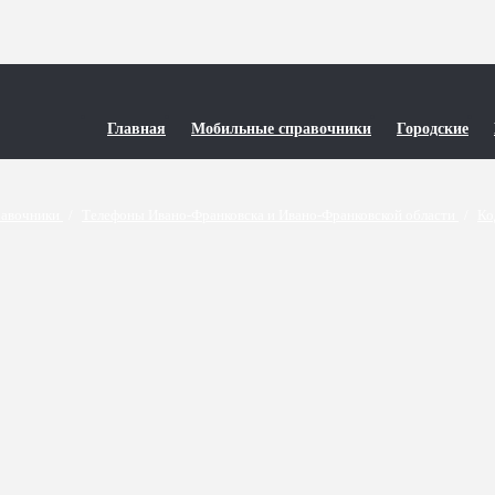
Главная
Мобильные справочники
Городские
равочники
/
Телефоны Ивано-Франковска и Ивано-Франковской области
/
Ко