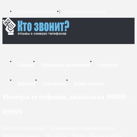
Добавить комментарий
Добавить связь номеров
Главная
Мобильные справочники
Городские
Короткие
Call-центры
Бизнес-каталог
Номера телефонов диапазона 00000-
09999
Городские справочники
/
Телефоны Ивано-Франковска и Ивано-
Франковской области
/
Код - 03472
/
Формат +3803472-X-XX-XX
/