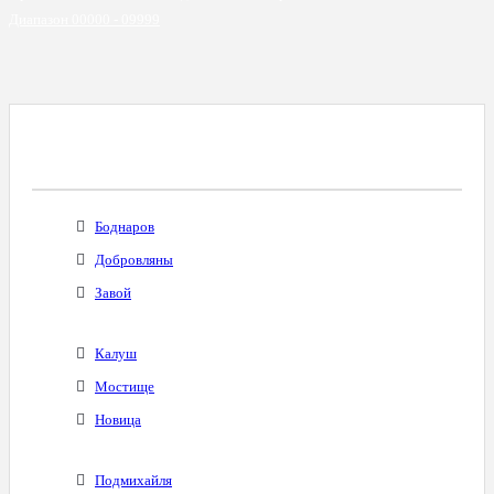
Диапазон 00000 - 09999
Все Города С Таким Же Междугородним
Кодом
Боднаров
Добровляны
Завой
Калуш
Мостище
Новица
Подмихайля