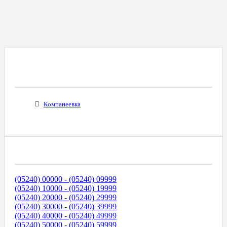
Все Города С Таким Же Междугородним
Кодом
Компанеевка
Диапазоны Телефонных Номеров
(05240) 00000 - (05240) 09999
(05240) 10000 - (05240) 19999
(05240) 20000 - (05240) 29999
(05240) 30000 - (05240) 39999
(05240) 40000 - (05240) 49999
(05240) 50000 - (05240) 59999