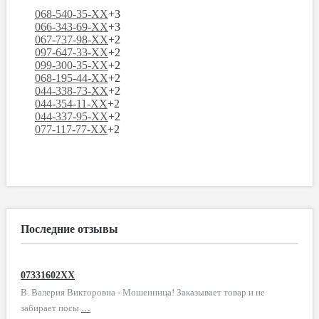
068-540-35-XX
+3
066-343-69-XX
+3
067-737-98-XX
+2
097-647-33-XX
+2
099-300-35-XX
+2
068-195-44-XX
+2
044-338-73-XX
+2
044-354-11-XX
+2
044-337-95-XX
+2
077-117-77-XX
+2
Последние отзывы
07331602XX
В. Валерия Викторовна - Мошенница! Заказывает товар и не
забирает посы
…