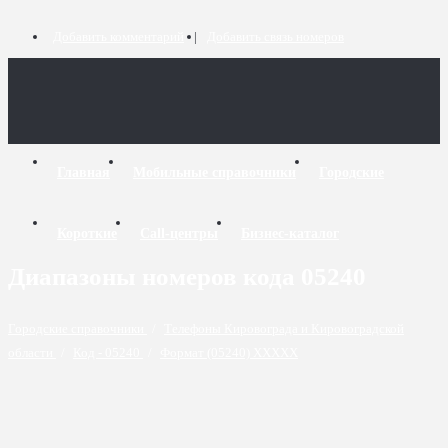
Добавить комментарий
Добавить связь номеров
Главная
Мобильные справочники
Городские
Короткие
Call-центры
Бизнес-каталог
Диапазоны номеров кода 05240
Городские справочники
/
Телефоны Кировограда и Кировоградской
области
/
Код - 05240
/
Формат (05240) XXXXX