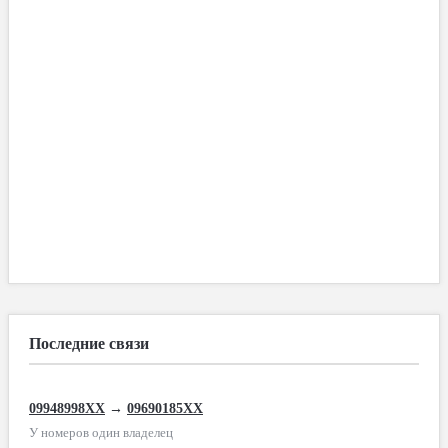
Последние связи
09948998XX
→
09690185XX
У номеров один владелец