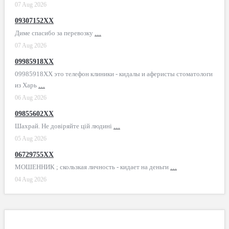
07 Aug 2026
09307152XX
Диме спасибо за перевозку
…
07 Aug 2026
09985918XX
09985918XX это телефон клиники - кидалы и аферисты стоматологи
из Харь
…
06 Aug 2026
09855602XX
Шахрай. Не довіряйте цій людині
…
05 Aug 2026
06729755XX
МОШЕННИК ; скользкая личность - кидает на деньги
…
04 Aug 2026