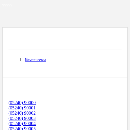
99999
Все Города С Таким Же Междугородним
Кодом
Компанеевка
Диапазоны Телефонных Номеров
(05240) 90000
(05240) 90001
(05240) 90002
(05240) 90003
(05240) 90004
(05240) 90005