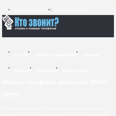
Добавить комментарий
Добавить связь номеров
Главная
Мобильные справочники
Городские
Короткие
Call-центры
Бизнес-каталог
Номера телефонов диапазона 90000-
99999
Городские справочники
/
Телефоны Кировограда и Кировоградской
области
/
Код - 05240
/
Формат (05240) XXXXX
/
Диапазон 90000 -