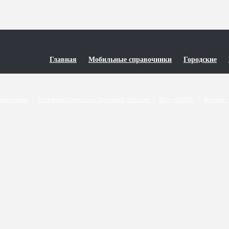
Главная
Мобильные справочники
Городские
равочники
/
Телефоны Одессы и Одесской области
/
Код - 04855
/
Формат 