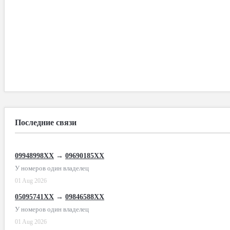
Последние связи
09948998XX
→
09690185XX
У номеров один владелец
01 Aug 2026
05095741XX
→
09846588XX
У номеров один владелец
01 Aug 2026