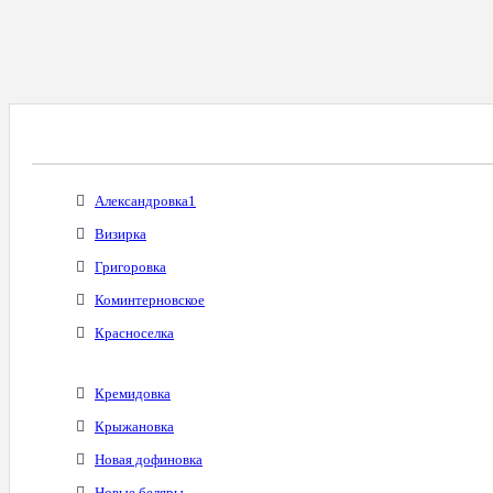
Все Города С Таким Же Междугородним Код
Александровка1
Визирка
Григоровка
Коминтерновское
Красноселка
Кремидовка
Крыжановка
Новая дофиновка
Новые беляры