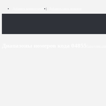
Добавить комментарий
Добавить связь номеров
Диапазоны номеров кода 04855
Городские сп