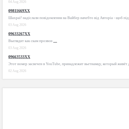
04 Aug 2026
09811669XX
Шахраї! надіслали повідомлення на Вайбер начебто від Авторіа - щоб пі
03 Aug 2026
09633267XX
Выглядит как скам прозвон
…
03 Aug 2026
09663533XX
Этот номер засвечен в YouTube, принадлежит вьетнамцу, который живёт
02 Aug 2026