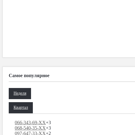
Самое популярное
Неделя
Квартал
066-343-69-XX
+3
068-540-35-XX
+3
097-647-33-XX
+2