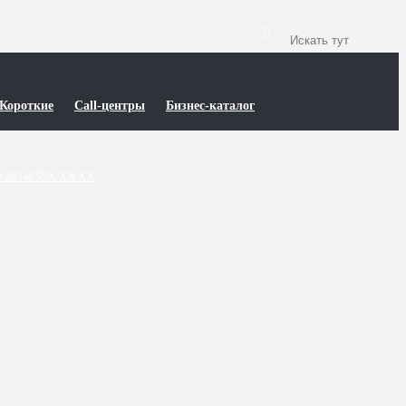
Короткие
Call-центры
Бизнес-каталог
+3804855X XX XX