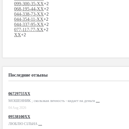
099-300-35-XX
+2
068-195-44-XX
+2
044-338-73-XX
+2
044-354-11-XX
+2
044-337-95-XX
+2
077-117-77-XX
+2
XX
+2
Последние отзывы
06729755XX
МОШЕННИК ; скользкая личность - кидает на деньги
…
04 Aug 2026
09538100XX
ЛЮБЛЮ СІЛЬНА
…