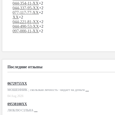
044-354-11-XX
+2
044-337-95-XX
+2
077-117-77-XX
+2
XX
+2
044-221-81-XX
+2
044-490-53-XX
+2
097-000-11-XX
+2
Последние отзывы
06729755XX
МОШЕННИК ; скользкая личность - кидает на деньги
…
04 Aug 2026
09538100XX
ЛЮБЛЮ СІЛЬНА
…