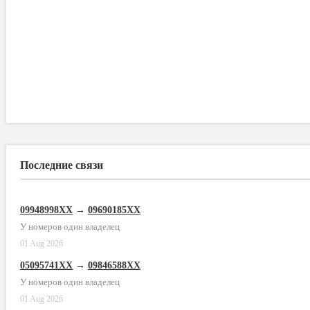
Последние связи
09948998XX
→
09690185XX
У номеров один владелец
01 Aug 2026
05095741XX
→
09846588XX
У номеров один владелец
01 Aug 2026