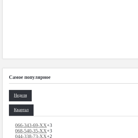
Самое популярное
Неделя
Квартал
066-343-69-XX
+3
068-540-35-XX
+3
044-338-73-XX
+2