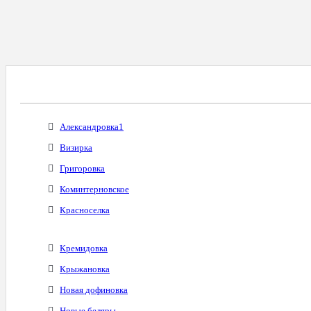
Все Города С Таким Же Междугородним Код
Александровка1
Визирка
Григоровка
Коминтерновское
Красноселка
Кремидовка
Крыжановка
Новая дофиновка
Новые беляры