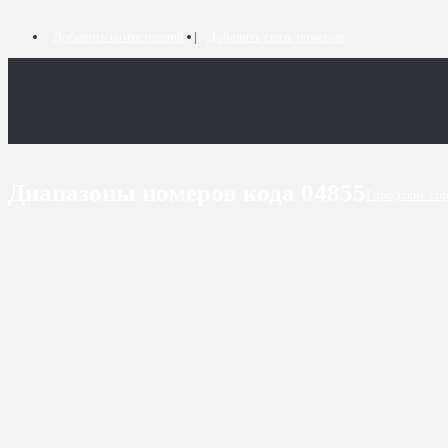
Добавить комментарий
Добавить связь номеров
Диапазоны номеров кода 04855
Городские сп