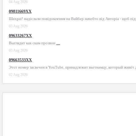
04 Aug 2026
09811669XX
Шахраї! надіслали повідомлення на Вайбер начебто від Авторіа - щоб пі
03 Aug 2026
09633267XX
Выглядит как скам прозвон
…
03 Aug 2026
09663533XX
Этот номер засвечен в YouTube, принадлежит вьетнамцу, который живёт
02 Aug 2026