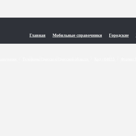
Главная
Мобильные справочники
Городские
равочники
/
Телефоны Одессы и Одесской области
/
Код - 04855
/
Формат 