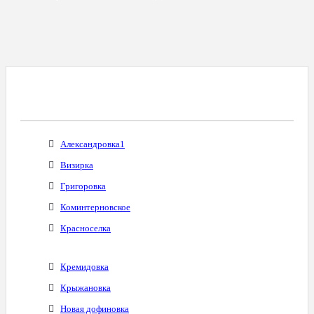
Все Города С Таким Же Междугородним
Кодом
Александровка1
Визирка
Григоровка
Коминтерновское
Красноселка
Кремидовка
Крыжановка
Новая дофиновка