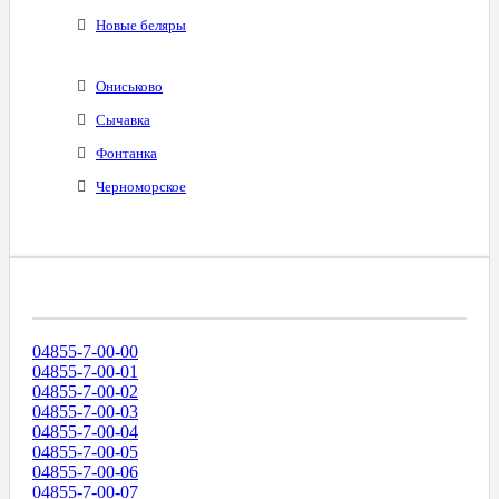
Новые беляры
Ониськово
Сычавка
Фонтанка
Черноморское
Диапазоны Телефонных Номеров
04855-7-00-00
04855-7-00-01
04855-7-00-02
04855-7-00-03
04855-7-00-04
04855-7-00-05
04855-7-00-06
04855-7-00-07