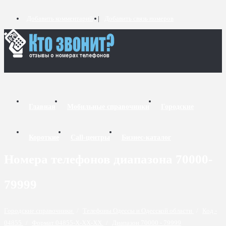
Добавить комментарий
Добавить связь номеров
Главная
Мобильные справочники
Городские
Короткие
Call-центры
Бизнес-каталог
Номера телефонов диапазона 70000-
79999
Городские справочники
/
Телефоны Одессы и Одесской области
/
Код -
04855
/
Формат 04855-X-XX-XX
/
Диапазон 70000 - 79999