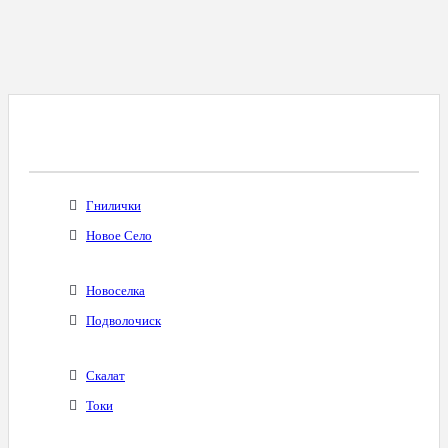
Все Города С Таким Же Междугородним
Кодом
Гнилички
Новое Село
Новоселка
Подволочиск
Скалат
Токи