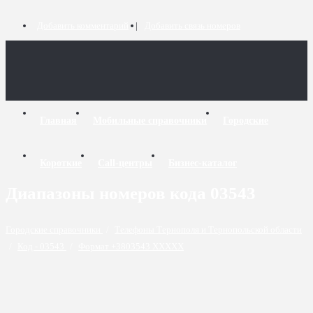
Добавить комментарий
Добавить связь номеров
Главная
Мобильные справочники
Городские
Короткие
Call-центры
Бизнес-каталог
Диапазоны номеров кода 03543
Городские справочники
/
Телефоны Тернополя и Тернопольской области
/
Код - 03543
/
Формат +3803543 XXXXX