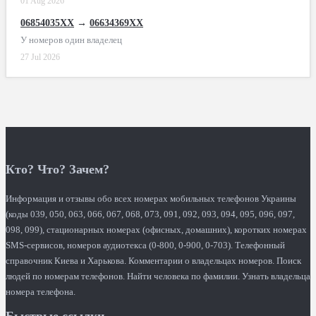
01 Aug 2026
06854035XX
→
06634369XX
У номеров один владелец
27 Jul 2026
Кто? Что? Зачем?
Информация и отзывы обо всех номерах мобильных телефонов Украины
(коды 039, 050, 063, 066, 067, 068, 073, 091, 092, 093, 094, 095, 096, 097,
098, 099), стационарных номерах (офисных, домашних), коротких номерах
SMS-сервисов, номеров аудиотекса (0-800, 0-900, 0-703). Телефонный
справочник Киева и Харькова. Комментарии о владельцах номеров. Поиск
людей по номерам телефонов. Найти человека по фамилии. Узнать владельца
номера телефона.