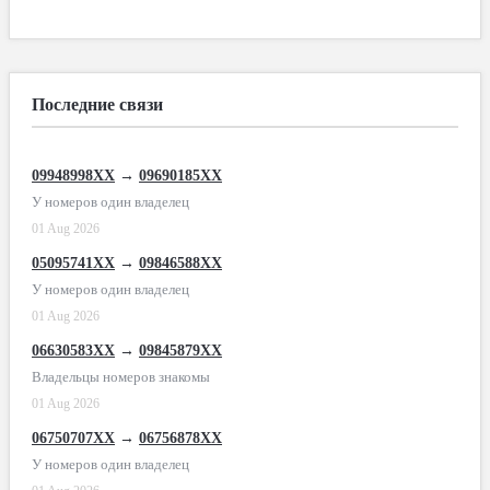
Последние связи
09948998XX
→
09690185XX
У номеров один владелец
01 Aug 2026
05095741XX
→
09846588XX
У номеров один владелец
01 Aug 2026
06630583XX
→
09845879XX
Владельцы номеров знакомы
01 Aug 2026
06750707XX
→
06756878XX
У номеров один владелец