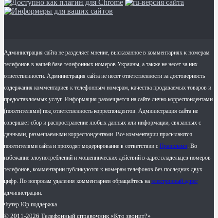
Администрация сайта не разделяет мнение, высказанное в комментариях к номерам
телефонов в нашей базе телефонных номеров Украины, а также не несет за них
ответственности. Администрация сайта не несет ответственности за достоверность
содержания комментариев к телефонным номерам, качества продаваемых товаров и
предоставляемых услуг. Информация размещается на сайте лично корреспондентами
(посетителями) под ответственность корреспондентов. Администрация сайта не
совершает сбор и распространение любых данных или информации, связанных с
данными, размещаемыми корреспондентами. Все комментарии присылаются
посетителями сайта и проходят модерирование в сответствии с
Правилами
. Во
избежание злоупотреблений и мошеннических действий в адрес владельцев номеров
телефонов, комментарии публикуются к номерам телефонов без последних двух
цифр. По вопросам удаления комментариев обращайтесь на
электронный адрес
администрации.
Футер.Юр поддержка
© 2011-2026 Телефонный справочник «Кто звонит?»