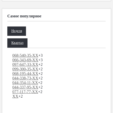
Самое популярное
Неделя
Квартал
068-540-35-XX
+3
066-343-69-XX
+3
097-647-33-XX
+2
099-300-35-XX
+2
068-195-44-XX
+2
044-338-73-XX
+2
044-354-11-XX
+2
044-337-95-XX
+2
077-117-77-XX
+2
XX
+2