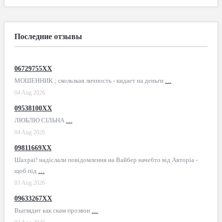
Последние отзывы
06729755XX
МОШЕННИК ; скользкая личность - кидает на деньги
…
04 Aug 2026
09538100XX
ЛЮБЛЮ СІЛЬНА
…
04 Aug 2026
09811669XX
Шахраї! надіслали повідомлення на Вайбер начебто від Авторіа -
щоб під
…
03 Aug 2026
09633267XX
Выглядит как скам прозвон
…