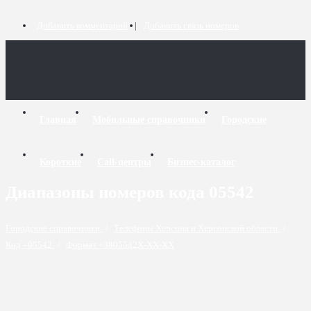
Добавить комментарий
Добавить связь номеров
Главная
Мобильные справочники
Городские
Короткие
Call-центры
Бизнес-каталог
Диапазоны номеров кода 05542
Городские справочники
/
Телефоны Херсона и Херсонской области
/
Код - 05542
/
Формат +3805542X-XX-XX