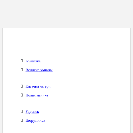
Все Города С Таким Же Междугородним
Кодом
Брилевка
Великие копаны
Казачьи лагеря
Новая маячка
Раденск
Цюрупинск