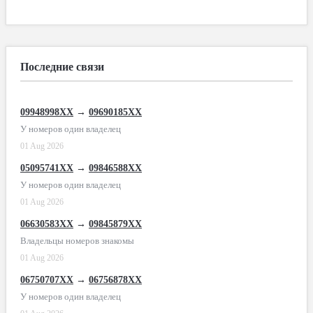
Последние связи
09948998XX
→
09690185XX
У номеров один владелец
01 Aug 2026
05095741XX
→
09846588XX
У номеров один владелец
01 Aug 2026
06630583XX
→
09845879XX
Владельцы номеров знакомы
01 Aug 2026
06750707XX
→
06756878XX
У номеров один владелец