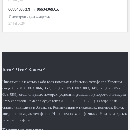
01 Aug 2026
06854035XX
→
06634369XX
У номеров один владелец
27 Jul 2026
Кто? Что? Зачем?
Информация и отзывы обо всех номерах мобильных телефонов Украины
(коды 039, 050, 063, 066, 067, 068, 073, 091, 092, 093, 094, 095, 096, 097,
098, 099), стационарных номерах (офисных, домашних), коротких номерах
SMS-сервисов, номеров аудиотекса (0-800, 0-900, 0-703). Телефонный
справочник Киева и Харькова. Комментарии о владельцах номеров. Поиск
людей по номерам телефонов. Найти человека по фамилии. Узнать владельца
номера телефона.