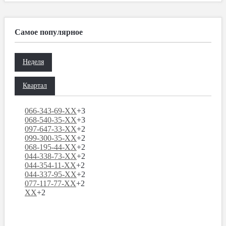
Самое популярное
Неделя
Квартал
066-343-69-XX
+3
068-540-35-XX
+3
097-647-33-XX
+2
099-300-35-XX
+2
068-195-44-XX
+2
044-338-73-XX
+2
044-354-11-XX
+2
044-337-95-XX
+2
077-117-77-XX
+2
XX
+2