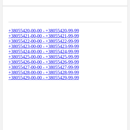
Диапазоны Телефонных Номеров
+38055420-00-00 - +38055420-99-99
+38055421-00-00 - +38055421-99-99
+38055422-00-00 - +38055422-99-99
+38055423-00-00 - +38055423-99-99
+38055424-00-00 - +38055424-99-99
+38055425-00-00 - +38055425-99-99
+38055426-00-00 - +38055426-99-99
+38055427-00-00 - +38055427-99-99
+38055428-00-00 - +38055428-99-99
+38055429-00-00 - +38055429-99-99