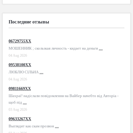
Последние отзывы
06729755XX
МОШЕННИК ; скользкая личность - кидает на деньги
…
04 Aug 2026
09538100XX
ЛЮБЛЮ СІЛЬНА
…
04 Aug 2026
09811669XX
Шахраї! надіслали повідомлення на Вайбер начебто від Авторіа -
щоб під
…
03 Aug 2026
09633267XX
Выглядит как скам прозвон
…