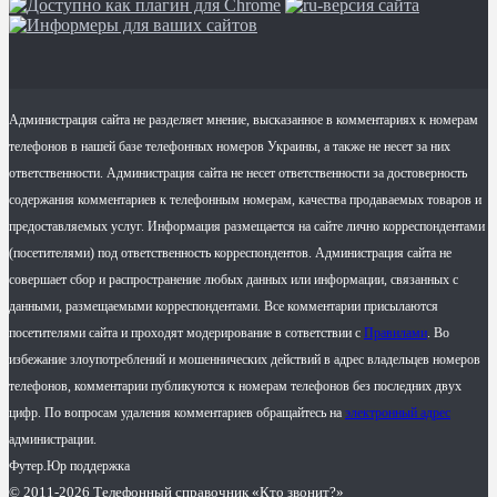
Администрация сайта не разделяет мнение, высказанное в комментариях к номерам
телефонов в нашей базе телефонных номеров Украины, а также не несет за них
ответственности. Администрация сайта не несет ответственности за достоверность
содержания комментариев к телефонным номерам, качества продаваемых товаров и
предоставляемых услуг. Информация размещается на сайте лично корреспондентами
(посетителями) под ответственность корреспондентов. Администрация сайта не
совершает сбор и распространение любых данных или информации, связанных с
данными, размещаемыми корреспондентами. Все комментарии присылаются
посетителями сайта и проходят модерирование в сответствии с
Правилами
. Во
избежание злоупотреблений и мошеннических действий в адрес владельцев номеров
телефонов, комментарии публикуются к номерам телефонов без последних двух
цифр. По вопросам удаления комментариев обращайтесь на
электронный адрес
администрации.
Футер.Юр поддержка
© 2011-2026 Телефонный справочник «Кто звонит?»