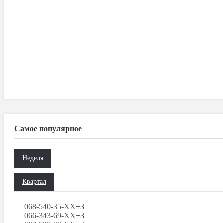
Самое популярное
Неделя
Квартал
068-540-35-XX
+3
066-343-69-XX
+3