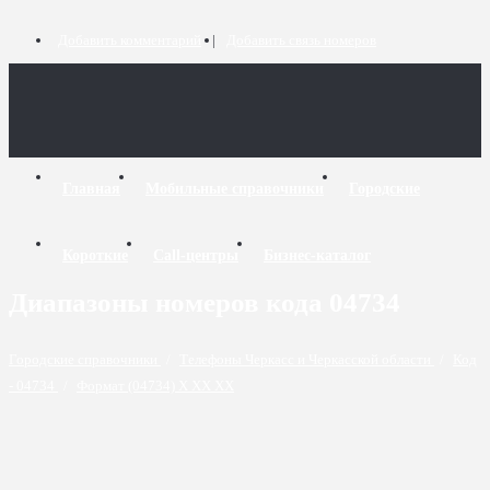
Добавить комментарий
Добавить связь номеров
Главная
Мобильные справочники
Городские
Короткие
Call-центры
Бизнес-каталог
Диапазоны номеров кода 04734
Городские справочники
/
Телефоны Черкасс и Черкасской области
/
Код
- 04734
/
Формат (04734) X XX XX