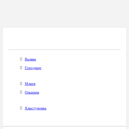
Все Города С Таким Же Междугородним
Кодом
Валява
Городище
Млиев
Ольшана
Хлыстуновка