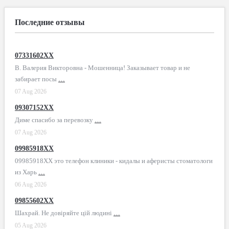
Последние отзывы
07331602XX
В. Валерия Викторовна - Мошенница! Заказывает товар и не
забирает посы
…
07 Aug 2026
09307152XX
Диме спасибо за перевозку
…
07 Aug 2026
09985918XX
09985918XX это телефон клиники - кидалы и аферисты стоматологи
из Харь
…
06 Aug 2026
09855602XX
Шахрай. Не довіряйте цій людині
…
05 Aug 2026