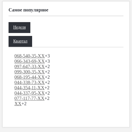
Самое популярное
Неделя
Квартал
068-540-35-XX
+3
066-343-69-XX
+3
097-647-33-XX
+2
099-300-35-XX
+2
068-195-44-XX
+2
044-338-73-XX
+2
044-354-11-XX
+2
044-337-95-XX
+2
077-117-77-XX
+2
XX
+2