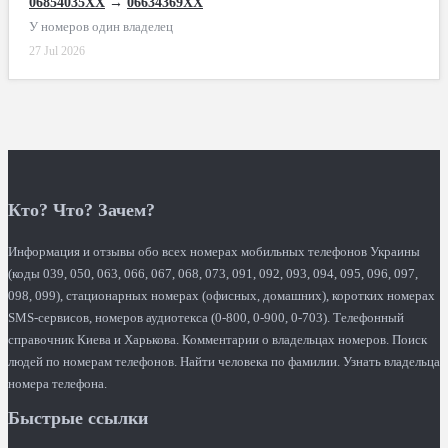
06854035XX
→
06634369XX
У номеров один владелец
27 Jul 2026
Кто? Что? Зачем?
Информация и отзывы обо всех номерах мобильных телефонов Украины
(коды 039, 050, 063, 066, 067, 068, 073, 091, 092, 093, 094, 095, 096, 097,
098, 099), стационарных номерах (офисных, домашних), коротких номерах
SMS-сервисов, номеров аудиотекса (0-800, 0-900, 0-703). Телефонный
справочник Киева и Харькова. Комментарии о владельцах номеров. Поиск
людей по номерам телефонов. Найти человека по фамилии. Узнать владельца
номера телефона.
Быстрые ссылки