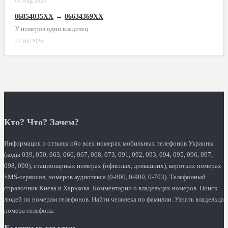
01 Aug 2026
06854035XX
→
06634369XX
У номеров один владелец
27 Jul 2026
Кто? Что? Зачем?
Информация и отзывы обо всех номерах мобильных телефонов Украины
(коды 039, 050, 063, 066, 067, 068, 073, 091, 092, 093, 094, 095, 096, 097,
098, 099), стационарных номерах (офисных, домашних), коротких номерах
SMS-сервисов, номеров аудиотекса (0-800, 0-900, 0-703). Телефонный
справочник Киева и Харькова. Комментарии о владельцах номеров. Поиск
людей по номерам телефонов. Найти человека по фамилии. Узнать владельца
номера телефона.