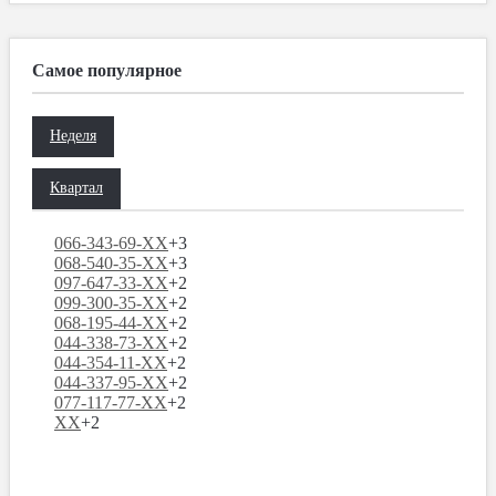
Самое популярное
Неделя
Квартал
066-343-69-XX
+3
068-540-35-XX
+3
097-647-33-XX
+2
099-300-35-XX
+2
068-195-44-XX
+2
044-338-73-XX
+2
044-354-11-XX
+2
044-337-95-XX
+2
077-117-77-XX
+2
XX
+2