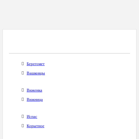
Все Города С Таким Же Междугородним
Кодом
Берегомет
Вашковцы
Виженка
Вижница
Испас
Корытное