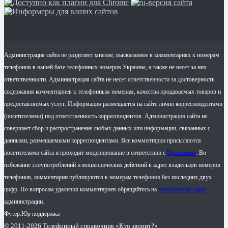
Администрация сайта не разделяет мнение, высказанное в комментариях к номерам
телефонов в нашей базе телефонных номеров Украины, а также не несет за них
ответственности. Администрация сайта не несет ответственности за достоверность
содержания комментариев к телефонным номерам, качества продаваемых товаров и
предоставляемых услуг. Информация размещается на сайте лично корреспондентами
(посетителями) под ответственность корреспондентов. Администрация сайта не
совершает сбор и распространение любых данных или информации, связанных с
данными, размещаемыми корреспондентами. Все комментарии присылаются
посетителями сайта и проходят модерирование в сответствии с
Правилами
. Во
избежание злоупотреблений и мошеннических действий в адрес владельцев номеров
телефонов, комментарии публикуются к номерам телефонов без последних двух
цифр. По вопросам удаления комментариев обращайтесь на
электронный адрес
администрации.
Футер.Юр поддержка
© 2011-2026 Телефонный справочник «Кто звонит?»