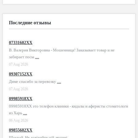
Последние отзывы
07331602XX
В. Валерия Викторовна - Мошенница! Заказывает товар и не
забирает посы
…
07 Aug 2026
09307152XX
Диме спасибо за перевозку
…
07 Aug 2026
09985918XX
09985918XX это телефон клиники - кидалы и аферисты стоматологи
из Харь
…
06 Aug 2026
09855602XX
Шахрай. Не довіряйте цій людині
…