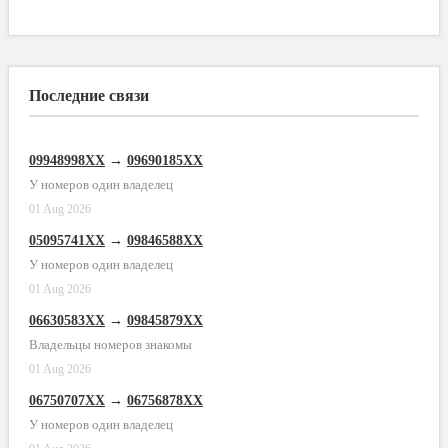
Последние связи
09948998XX
→
09690185XX
У номеров один владелец
01 Aug 2026
05095741XX
→
09846588XX
У номеров один владелец
01 Aug 2026
06630583XX
→
09845879XX
Владельцы номеров знакомы
01 Aug 2026
06750707XX
→
06756878XX
У номеров один владелец