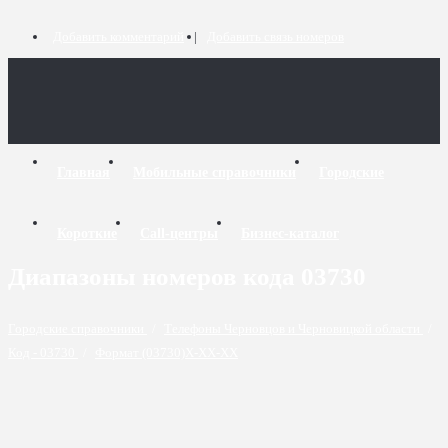
Добавить комментарий
Добавить связь номеров
Главная
Мобильные справочники
Городские
Короткие
Call-центры
Бизнес-каталог
Диапазоны номеров кода 03730
Городские справочники
/
Телефоны Черновцов и Черновицкой области
/
Код - 03730
/
Формат (03730)X-XX-XX