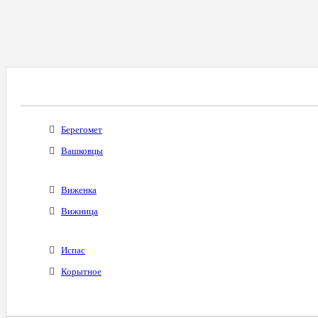
Все Города С Таким Же Междугородним Код
Берегомет
Вашковцы
Виженка
Вижница
Испас
Корытное