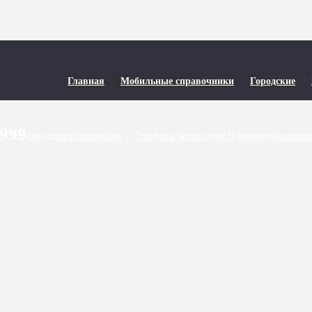
Главная
Мобильные справочники
Городские
9999
Городские справочники
/
Телефоны Черновцов и Черновицкой област