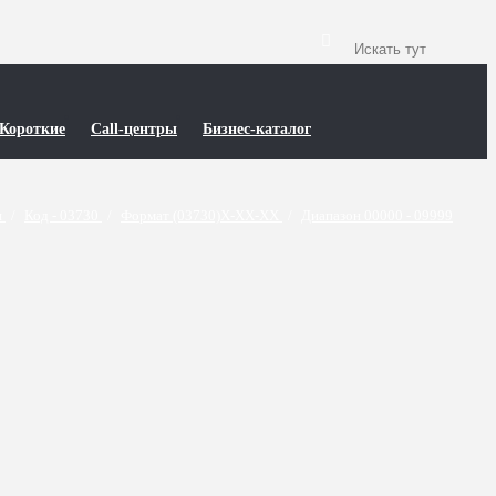
Короткие
Call-центры
Бизнес-каталог
и
/
Код - 03730
/
Формат (03730)X-XX-XX
/
Диапазон 00000 - 09999