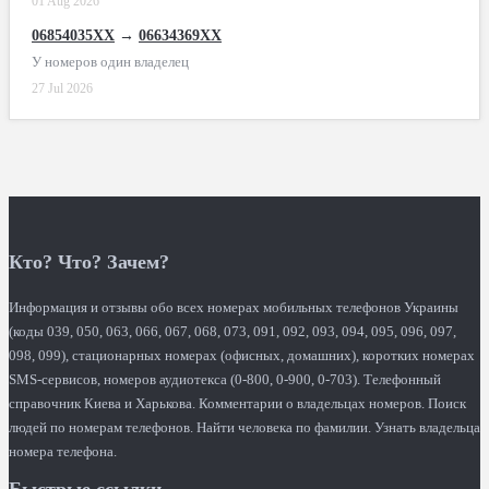
01 Aug 2026
06854035XX
→
06634369XX
У номеров один владелец
27 Jul 2026
Кто? Что? Зачем?
Информация и отзывы обо всех номерах мобильных телефонов Украины
(коды 039, 050, 063, 066, 067, 068, 073, 091, 092, 093, 094, 095, 096, 097,
098, 099), стационарных номерах (офисных, домашних), коротких номерах
SMS-сервисов, номеров аудиотекса (0-800, 0-900, 0-703). Телефонный
справочник Киева и Харькова. Комментарии о владельцах номеров. Поиск
людей по номерам телефонов. Найти человека по фамилии. Узнать владельца
номера телефона.