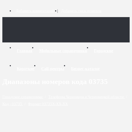
Добавить комментарий
Добавить связь номеров
Главная
Мобильные справочники
Городские
Короткие
Call-центры
Бизнес-каталог
Диапазоны номеров кода 03735
Городские справочники
/
Телефоны Черновцов и Черновицкой области
/
Код - 03735
/
Формат 03735X-XX-XX