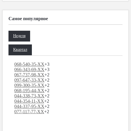
Самое популярное
Неделя
Квартал
068-540-35-XX
+3
066-343-69-XX
+3
067-737-98-XX
+2
097-647-33-XX
+2
099-300-35-XX
+2
068-195-44-XX
+2
044-338-73-XX
+2
044-354-11-XX
+2
044-337-95-XX
+2
077-117-77-XX
+2