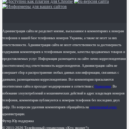
Администрация сайта не разделяет мнение, высказанное в комментариях к номерам
телефонов в нашей базе телефонных номеров Украины, а также не несет за них
ответственности. Администрация сайта не несет ответственности за достоверность
содержания комментариев к телефонным номерам, качества продаваемых товаров и
предоставляемых услуг. Информация размещается на сайте лично корреспондентами
(посетителями) под ответственность корреспондентов. Администрация сайта не
совершает сбор и распространение любых данных или информации, связанных с
данными, размещаемыми корреспондентами. Все комментарии присылаются
посетителями сайта и проходят модерирование в сответствии с
Правилами
. Во
избежание злоупотреблений и мошеннических действий в адрес владельцев номеров
телефонов, комментарии публикуются к номерам телефонов без последних двух
цифр. По вопросам удаления комментариев обращайтесь на
электронный адрес
администрации.
Футер.Юр поддержка
© 2011-2026 Телефонный справочник «Кто звонит?»