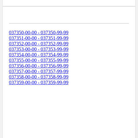
Диапазоны Телефонных Номеров
037350-00-00 - 037350-99-99
037351-00-00 - 037351-99-99
037352-00-00 - 037352-99-99
037353-00-00 - 037353-99-99
037354-00-00 - 037354-99-99
037355-00-00 - 037355-99-99
037356-00-00 - 037356-99-99
037357-00-00 - 037357-99-99
037358-00-00 - 037358-99-99
037359-00-00 - 037359-99-99