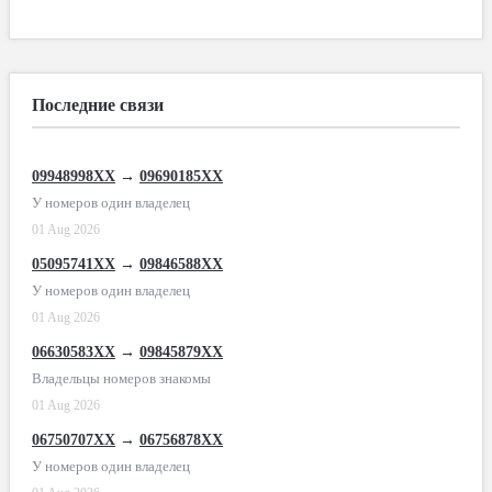
Последние связи
09948998XX
→
09690185XX
У номеров один владелец
01 Aug 2026
05095741XX
→
09846588XX
У номеров один владелец
01 Aug 2026
06630583XX
→
09845879XX
Владельцы номеров знакомы
01 Aug 2026
06750707XX
→
06756878XX
У номеров один владелец