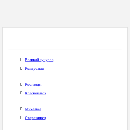
Все Города С Таким Же Междугородним
Кодом
Великий кучуров
Комаровцы
Костинцы
Красноильск
Михальча
Сторожинец