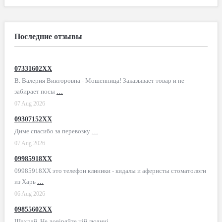
Последние отзывы
07331602XX
В. Валерия Викторовна - Мошенница! Заказывает товар и не
забирает посы
…
07 Aug 2026
09307152XX
Диме спасибо за перевозку
…
07 Aug 2026
09985918XX
09985918XX это телефон клиники - кидалы и аферисты стоматологи
из Харь
…
06 Aug 2026
09855602XX
Шахрай. Не довіряйте цій людині
…