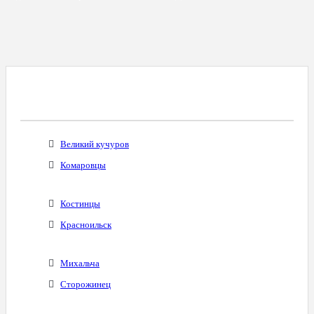
Все Города С Таким Же Междугородним
Кодом
Великий кучуров
Комаровцы
Костинцы
Красноильск
Михальча
Сторожинец