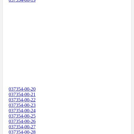
037354-00-20
037354-00-21
037354-00-22
037354-00-23
037354-00-24
037354-00-25
037354-00-26
037354-00-27
037354-00-28