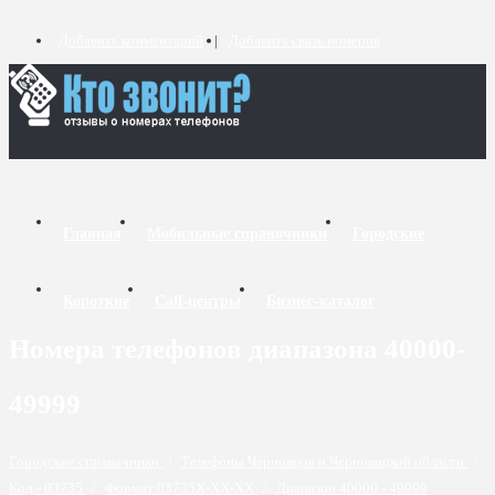
Добавить комментарий
Добавить связь номеров
Главная
Мобильные справочники
Городские
Короткие
Call-центры
Бизнес-каталог
Номера телефонов диапазона 40000-
49999
Городские справочники
/
Телефоны Черновцов и Черновицкой области
/
Код - 03735
/
Формат 03735X-XX-XX
/
Диапазон 40000 - 49999