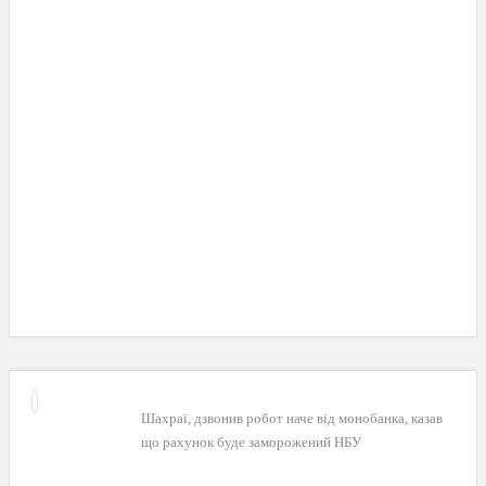
Шахраї, дзвонив робот наче від монобанка, казав
що рахунок буде заморожений НБУ