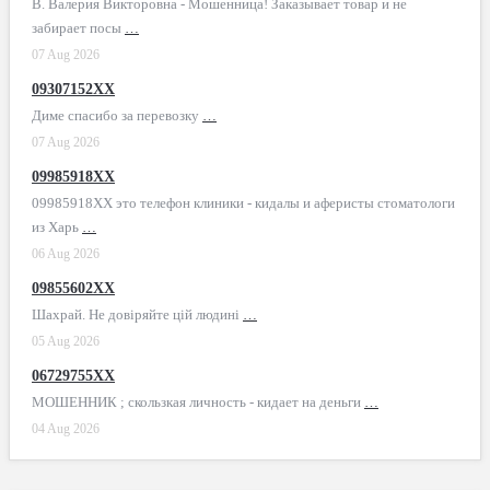
В. Валерия Викторовна - Мошенница! Заказывает товар и не
забирает посы
…
07 Aug 2026
09307152XX
Диме спасибо за перевозку
…
07 Aug 2026
09985918XX
09985918XX это телефон клиники - кидалы и аферисты стоматологи
из Харь
…
06 Aug 2026
09855602XX
Шахрай. Не довіряйте цій людині
…
05 Aug 2026
06729755XX
МОШЕННИК ; скользкая личность - кидает на деньги
…
04 Aug 2026