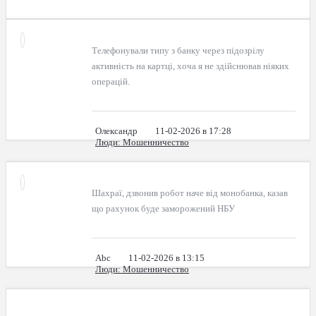
Телефонували типу з банку через підозрілу
активність на картці, хоча я не здійснював ніяких
операцій.
Олександр
11-02-2026 в 17:28
Люди
: Мошенничество
Шахраї, дзвонив робот наче від монобанка, казав
що рахунок буде заморожений НБУ
Abc
11-02-2026 в 13:15
Люди
: Мошенничество