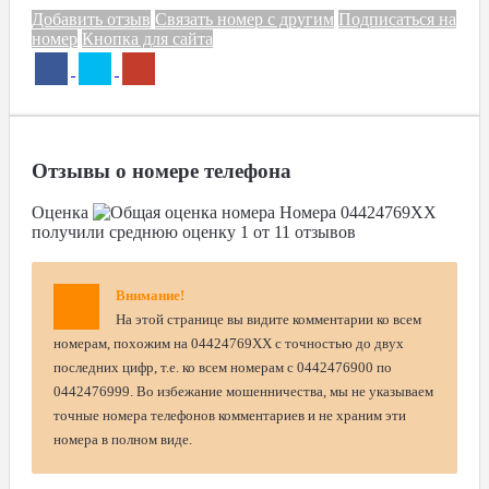
Добавить отзыв
Связать номер с другим
Подписаться на
номер
Кнопка для сайта
Отзывы о номере телефона
Оценка
Номера
04424769XX
получили среднюю оценку
1
от
11
отзывов
Внимание!
На этой странице вы видите комментарии ко всем
номерам, похожим на 04424769XX с точностью до двух
последних цифр, т.е. ко всем номерам с 0442476900 по
0442476999. Во избежание мошенничества, мы не указываем
точные номера телефонов комментариев и не храним эти
номера в полном виде.