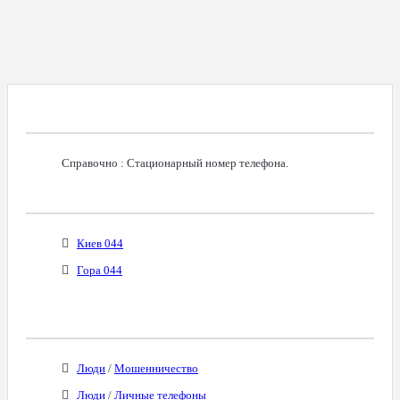
Справочная Информация О Номере
Справочно : Стационарный номер телефона.
Возможное Местонахождение Владельца
Киев 044
Гора 044
Бизнес-Категории
Люди
/
Мошенничество
Люди
/
Личные телефоны