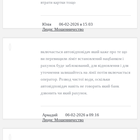
втрати картки тощо
Юлія
06-02-2026 в 15:03
Люди
: Мошенничество
включається автовідповідач який каже про те що
ви перевищили ліміт встановлений нацбанком і
рахунок буде заблокований, для відновлення і для
уточнення залишайтесь на лінії потім включається
оператор. Розвод чистої води, оскільки
автовідповідач навіть не говорить який банк
дзвонить чи який рахунок.
Аркадий
06-02-2026 в 09:16
Люди
: Мошенничество