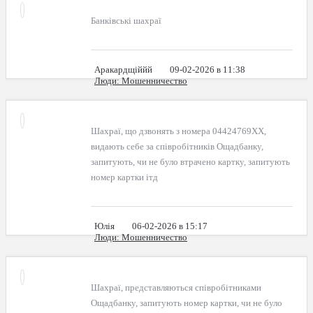
Банківські шахраї
Аракардщіййй
09-02-2026 в 11:38
Люди
: Мошенничество
Шахраї, що дзвонять з номера 04424769XX,
видають себе за співробітників Ощадбанку,
запитують, чи не було втрачено картку, запитують
номер картки ітд
Юлія
06-02-2026 в 15:17
Люди
: Мошенничество
Шахраї, представляються співробітниками
Ощадбанку, запитують номер картки, чи не було