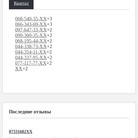
Квартал
068-540-35-XX
+3
066-343-69-XX
+3
097-647-33-XX
+2
099-300-35-XX
+2
068-195-44-XX
+2
044-338-73-XX
+2
044-354-11-XX
+2
044-337-95-XX
+2
077-117-77-XX
+2
XX
+2
Последние отзывы
07331602XX