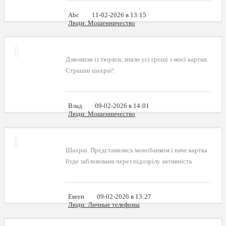
Abc
11-02-2026 в 13:15
Люди
: Мошенничество
Дзвонили із тюряґи, зняли усі гроші з моєї картки.
Страшні шахраї!
Влад
09-02-2026 в 14:01
Люди
: Мошенничество
Шахраї. Представились монобанком і наче картка
буде заблокована через підозрілу активність
Евген
09-02-2026 в 13:27
Люди
: Личные телефоны