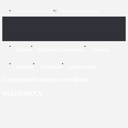
Добавить комментарий
Добавить связь номеров
Главная
Мобильные справочники
Городские
Короткие
Call-центры
Бизнес-каталог
Городской номер телефона
04424769XX