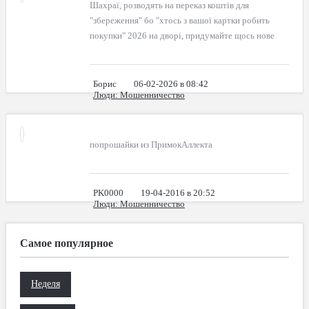
Шахраї, розводять на переказ коштів для
"збереження" бо "хтось з вашої картки робить
покупки" 2026 на дворі, придумайте щось нове
Борис
06-02-2026 в 08:42
Люди
: Мошенничество
попрошайки из ПримокАллекта
PK0000
19-04-2016 в 20:52
Люди
: Мошенничество
Самое популярное
Неделя