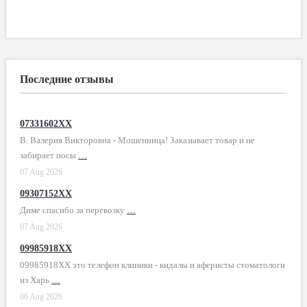
Последние отзывы
07331602XX
В. Валерия Викторовна - Мошенница! Заказывает товар и не
забирает посы
…
07 Aug 2026
09307152XX
Диме спасибо за перевозку
…
07 Aug 2026
09985918XX
09985918XX это телефон клиники - кидалы и аферисты стоматологи
из Харь
…
06 Aug 2026