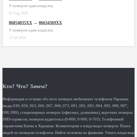
У номеров один владелец
01 Aug 2026
06854035XX
→
06634369XX
У номеров один владелец
27 Jul 2026
Кто? Что? Зачем?
Информация и отзывы обо всех номерах мобильных телефонов Украины
(коды 039, 050, 063, 066, 067, 068, 073, 091, 092, 093, 094, 095, 096, 097,
098, 099), стационарных номерах (офисных, домашних), коротких номерах
SMS-сервисов, номеров аудиотекса (0-800, 0-900, 0-703). Телефонный
справочник Киева и Харькова. Комментарии о владельцах номеров. Поиск
людей по номерам телефонов. Найти человека по фамилии. Узнать владельца