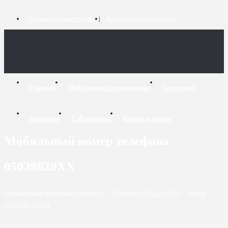
Добавить комментарий
Добавить связь номеров
Главная
Мобильные справочники
Городские
Короткие
Call-центры
Бизнес-каталог
Мобильный номер телефона
05039829XX
Справочники мобильных номеров
/
Оператор МТС — 050
/
Номер
(050)398-29-XX