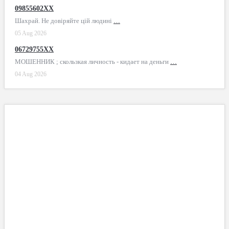
09855602XX
Шахрай. Не довіряйте цій людині
…
05 Aug 2026
06729755XX
МОШЕННИК ; скользкая личность - кидает на деньги
…
04 Aug 2026