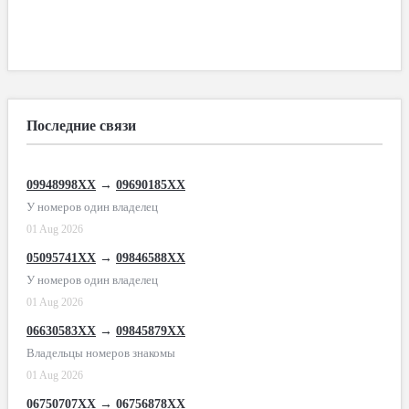
Последние связи
09948998XX
→
09690185XX
У номеров один владелец
01 Aug 2026
05095741XX
→
09846588XX
У номеров один владелец
01 Aug 2026
06630583XX
→
09845879XX
Владельцы номеров знакомы
01 Aug 2026
06750707XX
→
06756878XX