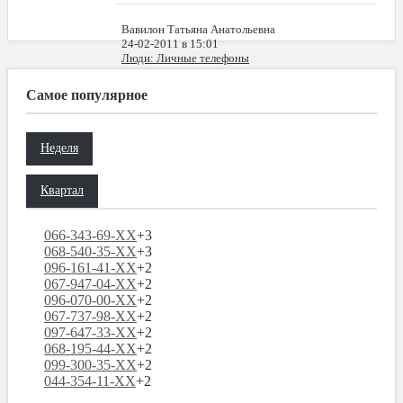
Вавилон Татьяна Анатольевна
24-02-2011 в 15:01
Люди
: Личные телефоны
Самое популярное
Неделя
Квартал
066-343-69-XX
+3
068-540-35-XX
+3
096-161-41-XX
+2
067-947-04-XX
+2
096-070-00-XX
+2
067-737-98-XX
+2
097-647-33-XX
+2
068-195-44-XX
+2
099-300-35-XX
+2
044-354-11-XX
+2