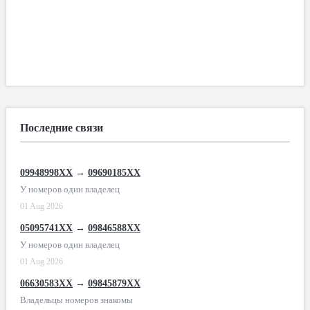
Последние связи
09948998XX
→
09690185XX
У номеров один владелец
01 Aug 2026
05095741XX
→
09846588XX
У номеров один владелец
01 Aug 2026
06630583XX
→
09845879XX
Владельцы номеров знакомы