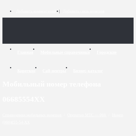
Добавить комментарий
Добавить связь номеров
Главная
Мобильные справочники
Городские
Короткие
Call-центры
Бизнес-каталог
Мобильный номер телефона
06685554XX
Справочники мобильных номеров
/
Оператор МТС — 066
/
Номер
(066)855-54-XX