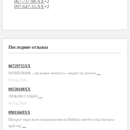
067-737-98-XX
+2
097-647-33-XX
+2
Последние отзывы
06729755XX
МОШЕННИК ; скользкая личность - кидает на деньги
…
04 Aug 2026
09538100XX
ЛЮБЛЮ СІЛЬНА
…
04 Aug 2026
09811669XX
Шахраї! надіслали повідомлення на Вайбер начебто від Авторіа -
щоб під
…