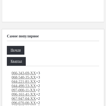
Самое популярное
Неделя
Квартал
066-343-69-XX
+3
068-540-35-XX
+3
044-221-81-XX
+2
044-490-53-XX
+2
097-000-11-XX
+2
096-161-41-XX
+2
067-947-04-XX
+2
096-070-00-XX
+2