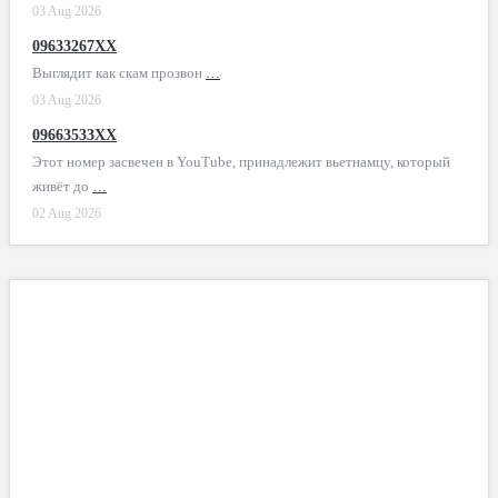
03 Aug 2026
09633267XX
Выглядит как скам прозвон
…
03 Aug 2026
09663533XX
Этот номер засвечен в YouTube, принадлежит вьетнамцу, который
живёт до
…
02 Aug 2026