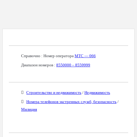
Справочная Информация О Номере
Справочно : Номер оператора
МТС — 066
Диапазон номеров :
8550000 – 8559999
Бизнес-Категории
Строительство и недвижимость
/
Недвижимость
Номера телефонов экстренных служб, безопасность
/
Милиция
Связанные Номера