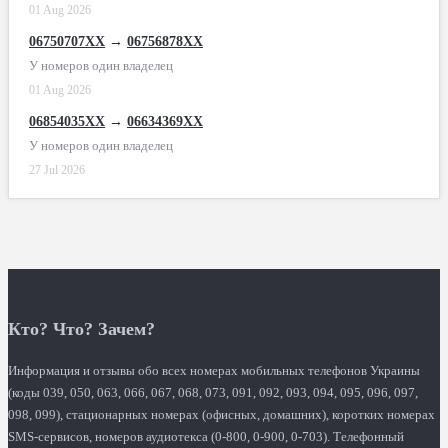
01 Aug 2026
06750707XX
→
06756878XX
У номеров один владелец
01 Aug 2026
06854035XX
→
06634369XX
У номеров один владелец
27 Jul 2026
Кто? Что? Зачем?
Информация и отзывы обо всех номерах мобильных телефонов Украины
(коды 039, 050, 063, 066, 067, 068, 073, 091, 092, 093, 094, 095, 096, 097,
098, 099), стационарных номерах (офисных, домашних), коротких номерах
SMS-сервисов, номеров аудиотекса (0-800, 0-900, 0-703). Телефонный