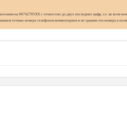
похожим на 06742795XX с точностью до двух последних цифр, т.е. ко всем но
ываем точные номера телефонов комментариев и не храним эти номера в полн