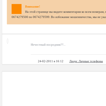
Внимание!
На этой странице вы видите комментарии ко всем номерам, 
0674279500 по 0674279599. Во избежание мошенничества, мы не указ
Нечестный посредник!!!...
24-02-2011 в 16:12
Люди
: Личные телефоны