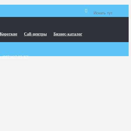
Короткие
Call-центры
Бизнес-каталог
р (067)427-95-XX