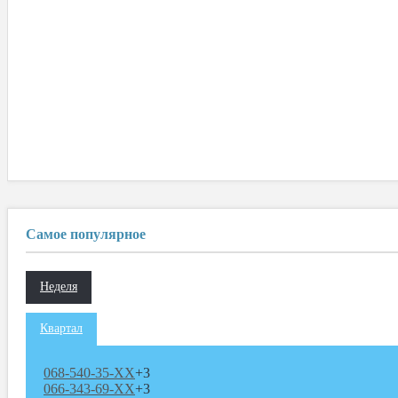
Самое популярное
Неделя
Квартал
068-540-35-XX
+3
066-343-69-XX
+3