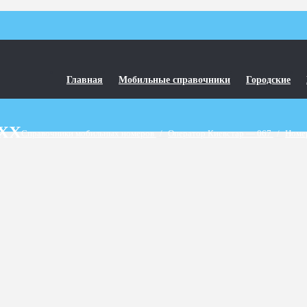
Главная
Мобильные справочники
Городские
5XX
Справочники мобильных номеров
/
Оператор Киевстар — 067
/
Номе