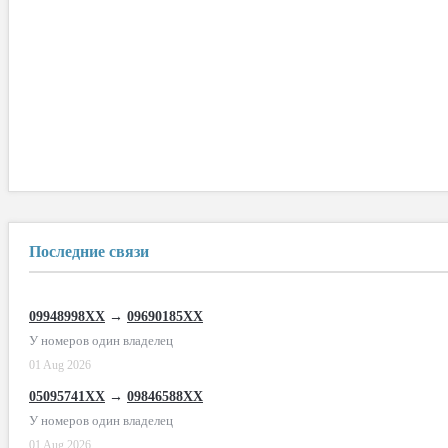
Последние связи
09948998XX
→
09690185XX
У номеров один владелец
01 Aug 2026
05095741XX
→
09846588XX
У номеров один владелец
01 Aug 2026