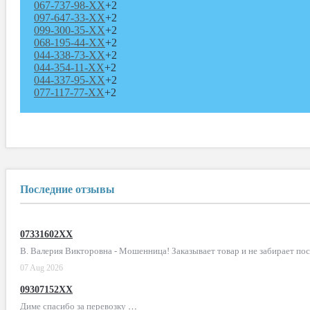
067-737-98-XX
+2
097-647-33-XX
+2
099-300-35-XX
+2
068-195-44-XX
+2
044-338-73-XX
+2
044-354-11-XX
+2
044-337-95-XX
+2
077-117-77-XX
+2
Последние отзывы
07331602XX
В. Валерия Викторовна - Мошенница! Заказывает товар и не забирает по
07 Aug 2026
09307152XX
Диме спасибо за перевозку
…