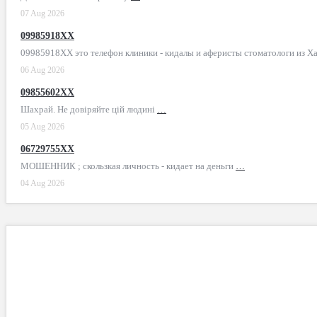
07 Aug 2026
09985918XX
09985918XX это телефон клиники - кидалы и аферисты стоматологи из Х
06 Aug 2026
09855602XX
Шахрай. Не довіряйте цій людині
…
05 Aug 2026
06729755XX
МОШЕННИК ; скользкая личность - кидает на деньги
…
04 Aug 2026