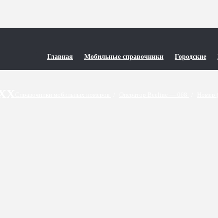
Главная
Мобильные справочники
Городские
6XX
Справочники мобильных номеров
/
Оператор Beeline — 068
/
Номер 