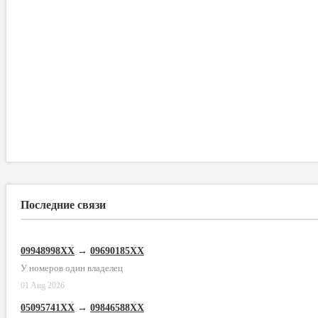
Последние связи
09948998XX
→
09690185XX
У номеров один владелец
01 Aug 2026
05095741XX
→
09846588XX