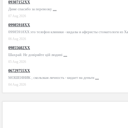
09307152XX
Диме спасибо за перевозку
…
07 Aug 2026
09985918XX
09985918XX это телефон клиники - кидалы и аферисты стоматологи из Х
06 Aug 2026
09855602XX
Шахрай. Не довіряйте цій людині
…
05 Aug 2026
06729755XX
МОШЕННИК ; скользкая личность - кидает на деньги
…
04 Aug 2026