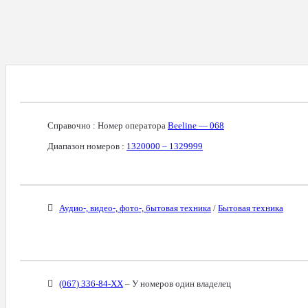
Справочная Информация О Номере
Справочно : Номер оператора
Beeline — 068
Диапазон номеров :
1320000 – 1329999
Бизнес-Категории
Аудио-, видео-, фото-, бытовая техника
/
Бытовая техника
Связанные Номера
(067) 336-84-XX
– У номеров один владелец