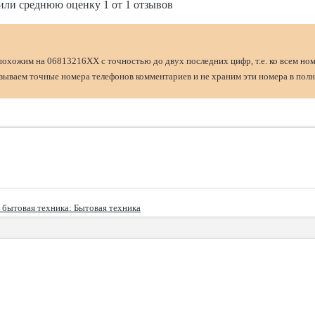
или среднюю оценку
1
от
1
отзывов
похожим на 06813216XX с точностью до двух последних цифр, т.е. ко всем но
ываем точные номера телефонов комментариев и не храним эти номера в полн
, бытовая техника
: Бытовая техника