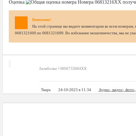
Оценка
Номера
06813216XX
получ
Внимание!
На этой странице вы видите комментарии ко всем номерам, 
0681321600 по 0681321699. Во избежание мошенничества, мы не указ
балаболка +3806733684ХХ
Тварь
24-10-2023 в 11:34
Аудио-, видео-, фото-