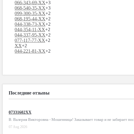
066-343-69-XX
+3
068-540-35-XX
+3
099-300-35-XX
+2
068-195-44-XX
+2
044-338-73-XX
+2
044-354-11-XX
+2
044-337-95-XX
+2
077-117-77-XX
+2
XX
+2
044-221-81-XX
+2
Последние отзывы
07331602XX
В. Валерия Викторовна - Мошенница! Заказывает товар и не забирает по
07 Aug 2026