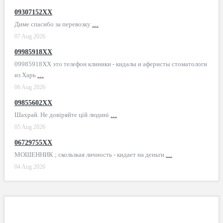
09307152XX
Диме спасибо за перевозку
…
07 Aug 2026
09985918XX
09985918XX это телефон клиники - кидалы и аферисты стоматологи
из Харь
…
06 Aug 2026
09855602XX
Шахрай. Не довіряйте цій людині
…
05 Aug 2026
06729755XX
МОШЕННИК ; скользкая личность - кидает на деньги
…
04 Aug 2026