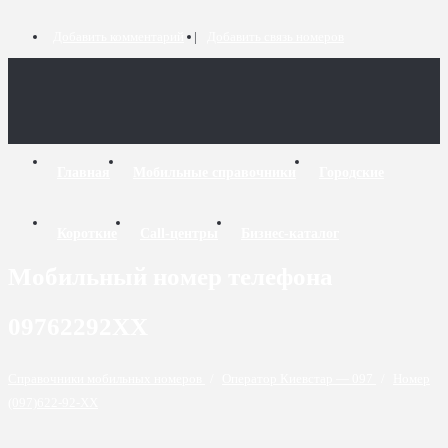
Добавить комментарий
Добавить связь номеров
Главная
Мобильные справочники
Городские
Короткие
Call-центры
Бизнес-каталог
Мобильный номер телефона
09762292XX
Справочники мобильных номеров
/
Оператор Киевстар — 097
/
Номер
(097)622-92-XX