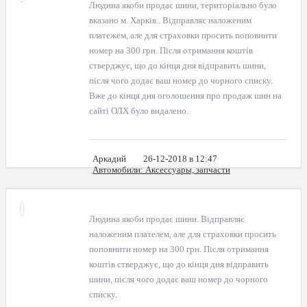
Людина якоби продає шини, територіально було
вказано м. Харків.. Відправляє наложеним
платежем, але для страховки просить поповнити
номер на 300 грн. Після отримання коштів
стверджує, що до кінця дня відправить шини,
після чого додає ваш номер до чорного списку.
Вже до кінця дня оголошення про продаж шин на
сайті ОЛХ було видалено.
Аркадий
26-12-2018 в 12:47
Автомобили
: Аксессуары, запчасти
Людина якоби продає шини. Відправляє
наложеним плателем, але для страховки просить
поповнити номер на 300 грн. Після отримання
коштів стверджує, що до кінця дня відправить
шини, після чого додає ваш номер до чорного
списку.