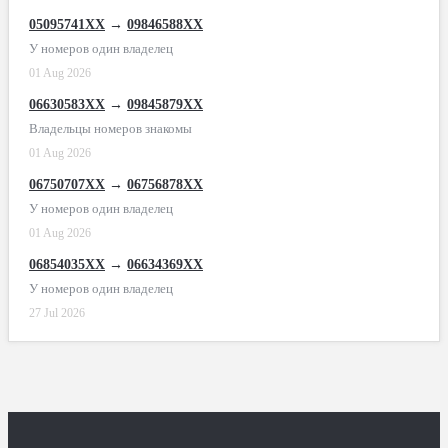
05095741XX
→
09846588XX
У номеров один владелец
01 Aug 2026
06630583XX
→
09845879XX
Владельцы номеров знакомы
01 Aug 2026
06750707XX
→
06756878XX
У номеров один владелец
01 Aug 2026
06854035XX
→
06634369XX
У номеров один владелец
27 Jul 2026