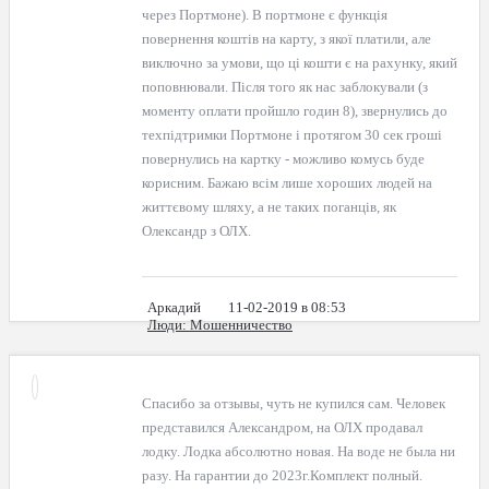
через Портмоне). В портмоне є функція
повернення коштів на карту, з якої платили, але
виключно за умови, що ці кошти є на рахунку, який
поповнювали. Після того як нас заблокували (з
моменту оплати пройшло годин 8), звернулись до
техпідтримки Портмоне і протягом 30 сек гроші
повернулись на картку - можливо комусь буде
корисним. Бажаю всім лише хороших людей на
життєвому шляху, а не таких поганців, як
Олександр з ОЛХ.
Аркадий
11-02-2019 в 08:53
Люди
: Мошенничество
Спасибо за отзывы, чуть не купился сам. Человек
представился Александром, на ОЛХ продавал
лодку. Лодка абсолютно новая. На воде не была ни
разу. На гарантии до 2023г.Комплект полный.