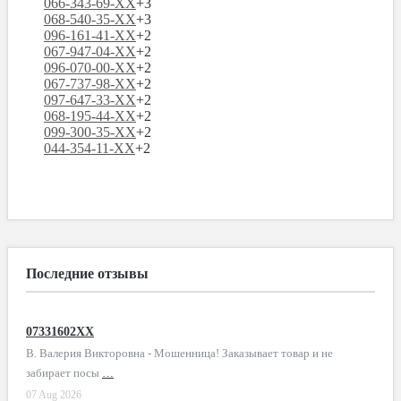
066-343-69-XX
+3
068-540-35-XX
+3
096-161-41-XX
+2
067-947-04-XX
+2
096-070-00-XX
+2
067-737-98-XX
+2
097-647-33-XX
+2
068-195-44-XX
+2
099-300-35-XX
+2
044-354-11-XX
+2
Последние отзывы
07331602XX
В. Валерия Викторовна - Мошенница! Заказывает товар и не
забирает посы
…
07 Aug 2026