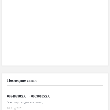
Последние связи
09948998XX
→
09690185XX
У номеров один владелец
01 Aug 2026